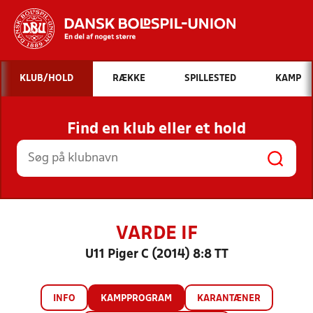
Hvad vil du søge efter?
KLUB/HOLD
RÆKKE
SPILLESTED
KAMP
INDHOLD OG NYHEDER
Find en klub eller et hold
STILLINGER, RESULTATER, KLUBBER OG
HOLD
VARDE IF
U11 Piger C (2014) 8:8 TT
INFO
KAMPPROGRAM
KARANTÆNER