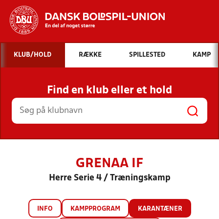
Hvad vil du søge efter?
KLUB/HOLD
RÆKKE
SPILLESTED
KAMP
INDHOLD OG NYHEDER
Find en klub eller et hold
STILLINGER, RESULTATER, KLUBBER OG
HOLD
GRENAA IF
Herre Serie 4 / Træningskamp
INFO
KAMPPROGRAM
KARANTÆNER