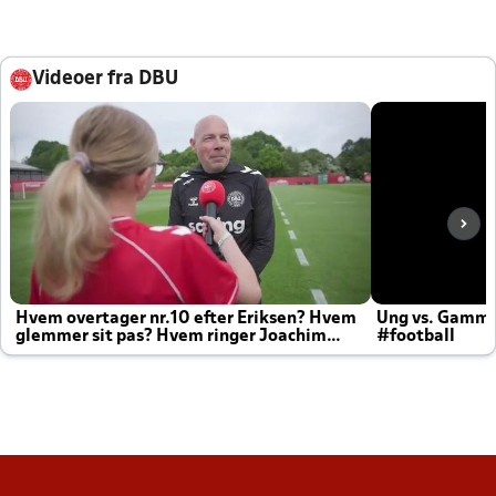
Videoer fra DBU
Hvem overtager nr.10 efter Eriksen? Hvem
Ung vs. Gamm
glemmer sit pas? Hvem ringer Joachim
#football
altid til efter kampe?