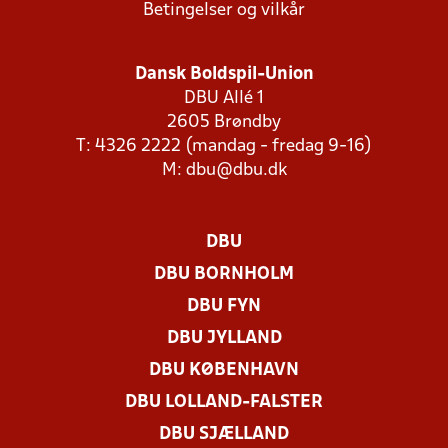
Betingelser og vilkår
Dansk Boldspil-Union
DBU Allé 1
2605 Brøndby
T: 4326 2222 (mandag - fredag 9-16)
M:
dbu@dbu.dk
DBU
DBU BORNHOLM
DBU FYN
DBU JYLLAND
DBU KØBENHAVN
DBU LOLLAND-FALSTER
DBU SJÆLLAND