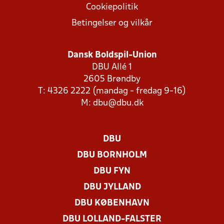
Cookiepolitik
Betingelser og vilkår
Dansk Boldspil-Union
DBU Allé 1
2605 Brøndby
T: 4326 2222 (mandag - fredag 9-16)
M:
dbu@dbu.dk
DBU
DBU BORNHOLM
DBU FYN
DBU JYLLAND
DBU KØBENHAVN
DBU LOLLAND-FALSTER