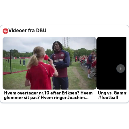
Videoer fra DBU
Hvem overtager nr.10 efter Eriksen? Hvem
Ung vs. Gamm
glemmer sit pas? Hvem ringer Joachim
#football
altid til efter kampe?