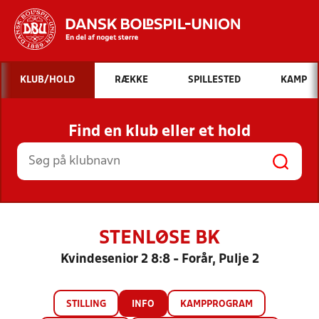
Hvad vil du søge efter?
KLUB/HOLD
RÆKKE
SPILLESTED
KAMP
INDHOLD OG NYHEDER
Find en klub eller et hold
STILLINGER, RESULTATER, KLUBBER OG
HOLD
STENLØSE BK
Kvindesenior 2 8:8 - Forår, Pulje 2
STILLING
INFO
KAMPPROGRAM