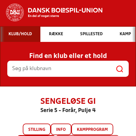
Hvad vil du søge efter?
KLUB/HOLD
RÆKKE
SPILLESTED
KAMP
INDHOLD OG NYHEDER
Find en klub eller et hold
STILLINGER, RESULTATER, KLUBBER OG
HOLD
SENGELØSE GI
Serie 5 - Forår, Pulje 4
STILLING
INFO
KAMPPROGRAM