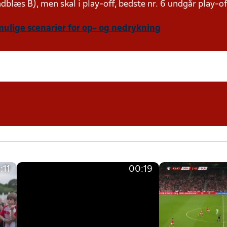
indblæs B), men skal i play-off, bedste nr. 6 undgår play-o
mulige scenarier for op- og nedrykning
:11
00:19