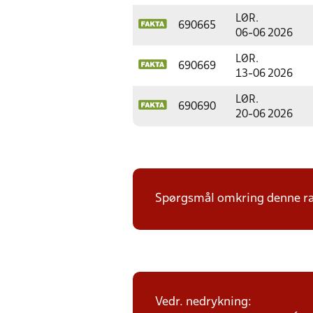
LØR.
690665
06-06 2026
LØR.
690669
13-06 2026
LØR.
690690
20-06 2026
Spørgsmål omkring denne ræk
Vedr. nedrykning: