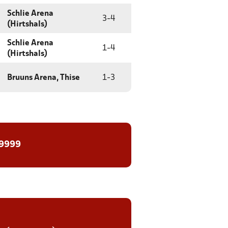
Schlie Arena
3
-
4
(Hirtshals)
Schlie Arena
1
-
4
(Hirtshals)
Bruuns Arena, Thise
1
-
3
 9999