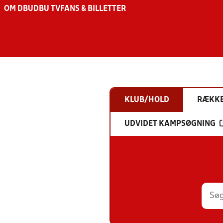
OM DBU
DBU TV
FANS & BILLETTER
KLUB/HOLD
RÆKK
UDVIDET KAMPSØGNING