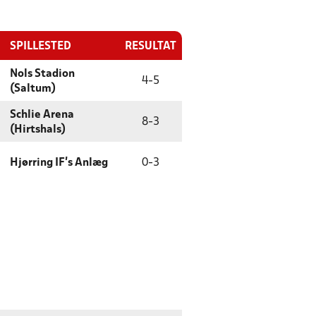
SPILLESTED
RESULTAT
Nols Stadion
4
-
5
(Saltum)
Schlie Arena
8
-
3
(Hirtshals)
Hjørring IF's Anlæg
0
-
3