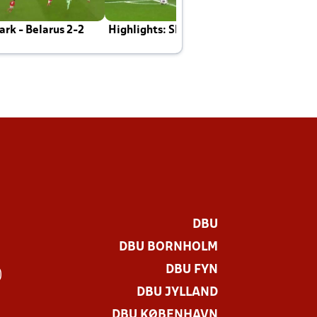
rk - Belarus 2-2
Highlights: Skotland - Danmark 4-2
J
E
DBU
DBU BORNHOLM
DBU FYN
)
DBU JYLLAND
DBU KØBENHAVN