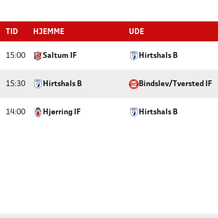
TID
HJEMME
UDE
15:00
Saltum IF
Hirtshals B
15:30
Hirtshals B
Bindslev/Tversted IF
14:00
Hjørring IF
Hirtshals B