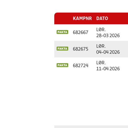
KAMPNR
DATO
LØR.
682667
28-03 2026
LØR.
682675
04-04 2026
LØR.
682724
11-04 2026