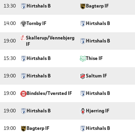
13:30
Hirtshals B
Bagterp IF
14:00
Tornby IF
Hirtshals B
Skallerup/Vennebjerg
19:00
Hirtshals B
IF
15:30
Hirtshals B
Thise IF
19:00
Hirtshals B
Saltum IF
19:00
Bindslev/Tversted IF
Hirtshals B
19:00
Hirtshals B
Hjørring IF
19:00
Bagterp IF
Hirtshals B