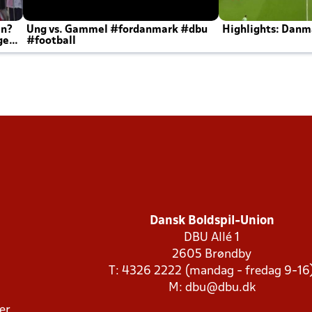
en?
Ung vs. Gammel #fordanmark #dbu
Highlights: Danma
ger
#football
Dansk Boldspil-Union
DBU Allé 1
2605 Brøndby
T: 4326 2222 (mandag - fredag 9-16
M:
dbu@dbu.dk
ger