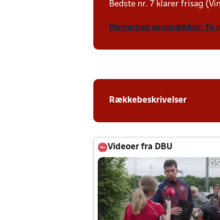
Bedste nr. 7 klarer frisag (V
Herrernes serierækker: To 
Rækkebeskrivelser
Videoer fra DBU
05