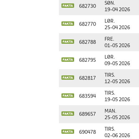
SØN.
682730
19-04 2026
LØR.
682770
25-04 2026
FRE.
682788
01-05 2026
LØR.
682795
09-05 2026
TIRS.
682817
12-05 2026
TIRS.
683594
19-05 2026
MAN.
689657
25-05 2026
TIRS.
690478
02-06 2026