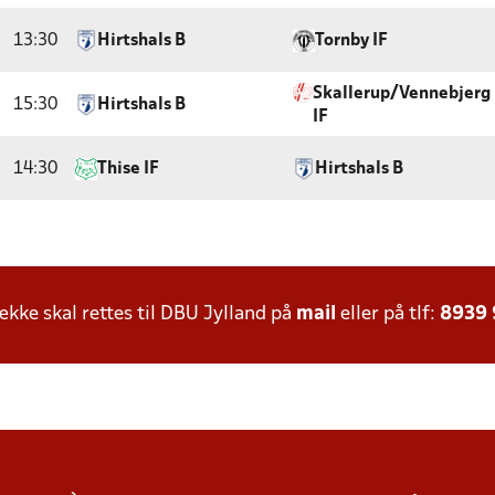
13:30
Hirtshals B
Tornby IF
Skallerup/Vennebjerg
15:30
Hirtshals B
IF
14:30
Thise IF
Hirtshals B
ke skal rettes til DBU Jylland på
mail
eller på tlf:
8939