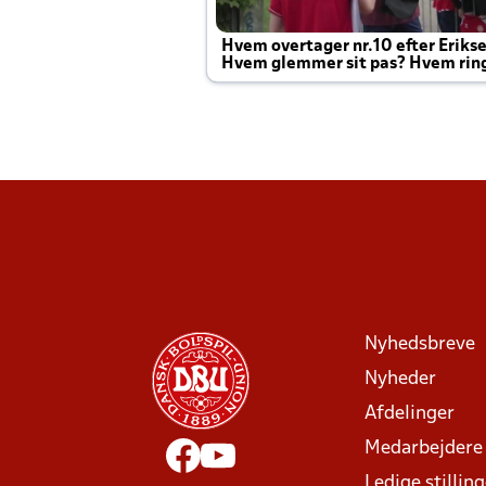
Hvem overtager nr.10 efter Eriks
Hvem glemmer sit pas? Hvem rin
Joachim altid til efter kampe?
Nyhedsbreve
Nyheder
Afdelinger
Medarbejdere
Ledige stillin