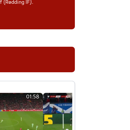
ff (Rødding IF).
01:58
01:58