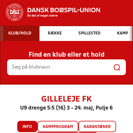
Hvad vil du søge efter?
KLUB/HOLD
RÆKKE
SPILLESTED
KAMP
INDHOLD OG NYHEDER
Find en klub eller et hold
STILLINGER, RESULTATER, KLUBBER OG
HOLD
GILLELEJE FK
U9 drenge 5:5 (16) 3 - 24. maj, Pulje 6
INFO
KAMPPROGRAM
KARANTÆNER