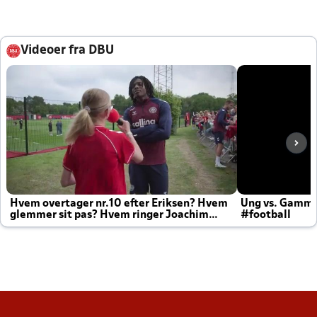
Videoer fra DBU
Hvem overtager nr.10 efter Eriksen? Hvem
Ung vs. Gamm
glemmer sit pas? Hvem ringer Joachim
#football
altid til efter kampe?