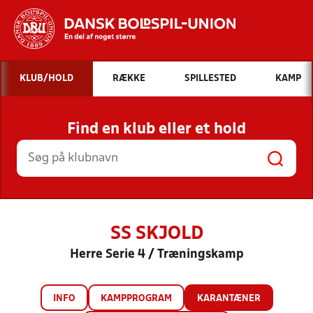
Hvad vil du søge efter?
KLUB/HOLD
RÆKKE
SPILLESTED
KAMP
INDHOLD OG NYHEDER
Find en klub eller et hold
STILLINGER, RESULTATER, KLUBBER OG
HOLD
SS SKJOLD
Herre Serie 4 / Træningskamp
INFO
KAMPPROGRAM
KARANTÆNER