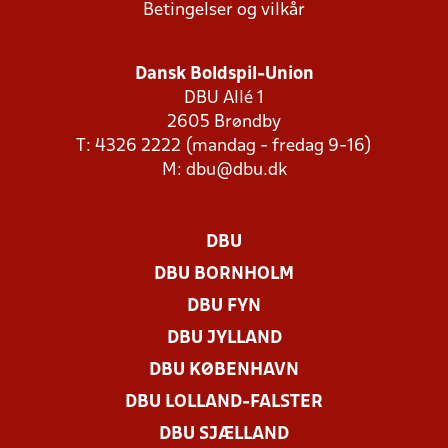
Betingelser og vilkår
Dansk Boldspil-Union
DBU Allé 1
2605 Brøndby
T: 4326 2222 (mandag - fredag 9-16)
M:
dbu@dbu.dk
DBU
DBU BORNHOLM
DBU FYN
DBU JYLLAND
DBU KØBENHAVN
DBU LOLLAND-FALSTER
DBU SJÆLLAND