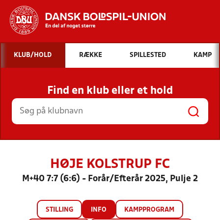
Hvad vil du søge efter?
KLUB/HOLD
RÆKKE
SPILLESTED
KAMP
INDHOLD OG NYHEDER
Find en klub eller et hold
STILLINGER, RESULTATER, KLUBBER OG
HOLD
HØJE KOLSTRUP FC
M+40 7:7 (6:6) - Forår/Efterår 2025, Pulje 2
STILLING
INFO
KAMPPROGRAM