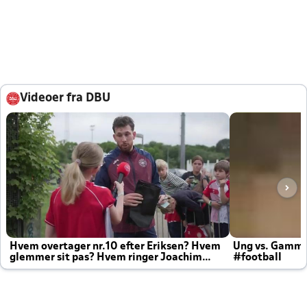
Videoer fra DBU
Hvem overtager nr.10 efter Eriksen? Hvem
Ung vs. Gamm
glemmer sit pas? Hvem ringer Joachim
#football
altid til efter kampe?