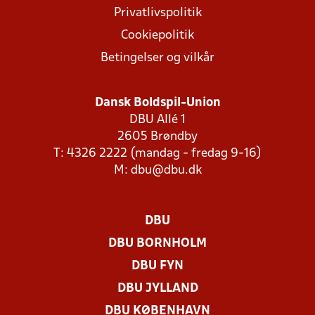
Privatlivspolitik
Cookiepolitik
Betingelser og vilkår
Dansk Boldspil-Union
DBU Allé 1
2605 Brøndby
T: 4326 2222 (mandag - fredag 9-16)
M:
dbu@dbu.dk
DBU
DBU BORNHOLM
DBU FYN
DBU JYLLAND
DBU KØBENHAVN