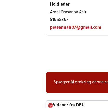
Holdleder
Amal Prasanna Asir
51955397
prasannah07@gmail.com
Spørgsmål omkring denne ræk
Videoer fra DBU