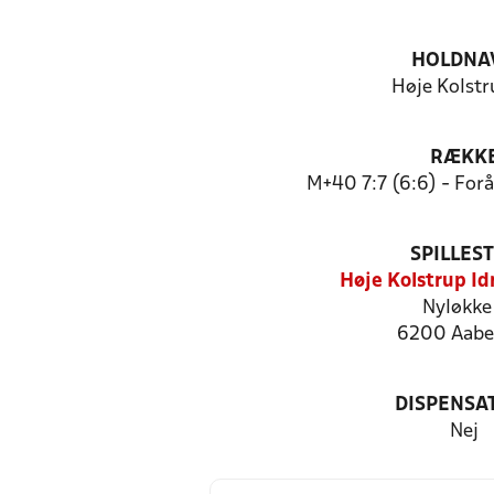
HOLDNA
Høje Kolstr
RÆKK
M+40 7:7 (6:6) - For
SPILLES
Høje Kolstrup I
Nyløkke
6200 Aabe
DISPENSA
Nej