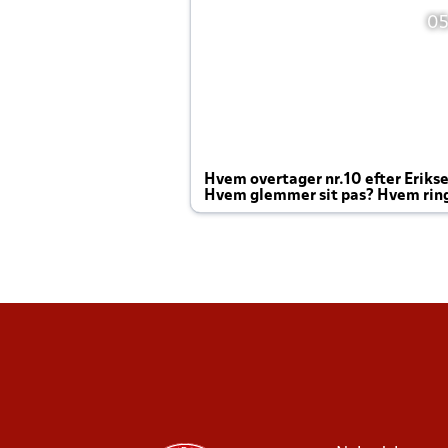
05
Hvem overtager nr.10 efter Eriks
Hvem glemmer sit pas? Hvem rin
Joachim altid til efter kampe?