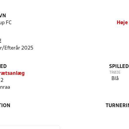
VN
up FC
Høje
E
år/Efterår 2025
TED
SPILLE
TRØJE
drætsanlæg
Blå
 2
nraa
TION
TURNERI