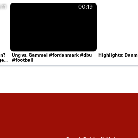
:11
00:19
en?
Ung vs. Gammel #fordanmark #dbu
Highlights: Danma
ger
#football