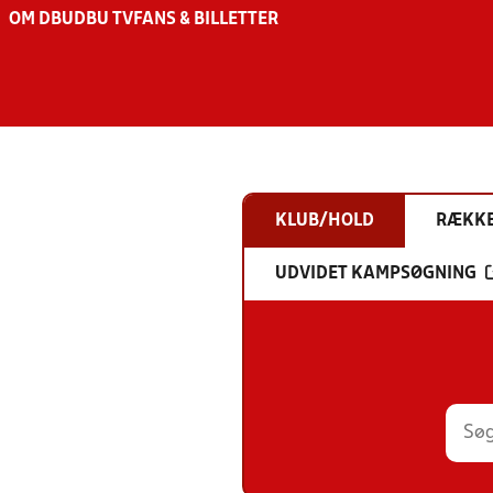
OM DBU
DBU TV
FANS & BILLETTER
KLUB/HOLD
RÆKK
UDVIDET KAMPSØGNING