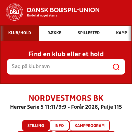
Hvad vil du søge efter?
KLUB/HOLD
RÆKKE
SPILLESTED
KAMP
INDHOLD OG NYHEDER
Find en klub eller et hold
STILLINGER, RESULTATER, KLUBBER OG
HOLD
NORDVESTMORS BK
Herrer Serie 5 11:11/9:9 - Forår 2026, Pulje 115
STILLING
INFO
KAMPPROGRAM