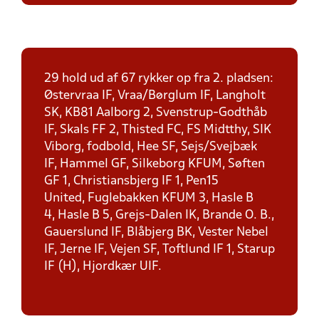
29 hold ud af 67 rykker op fra 2. pladsen:
Østervraa IF, Vraa/Børglum IF, Langholt
SK, KB81 Aalborg 2, Svenstrup-Godthåb
IF, Skals FF 2, Thisted FC, FS Midtthy, SIK
Viborg, fodbold, Hee SF, Sejs/Svejbæk
IF, Hammel GF, Silkeborg KFUM, Søften
GF 1, Christiansbjerg IF 1, Pen15
United, Fuglebakken KFUM 3, Hasle B
4, Hasle B 5, Grejs-Dalen IK, Brande O. B.,
Gauerslund IF, Blåbjerg BK, Vester Nebel
IF, Jerne IF, Vejen SF, Toftlund IF 1, Starup
IF (H), Hjordkær UIF.