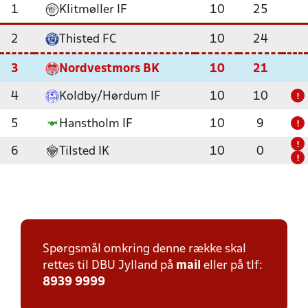
1
Klitmøller IF
10
25
2
Thisted FC
10
24
3
Nordvestmors BK
10
21
4
Koldby/Hørdum IF
10
10
!
5
Hanstholm IF
10
9
!
!
6
Tilsted IK
10
0
!
Spørgsmål omkring denne række skal
rettes til DBU Jylland på
mail
eller på tlf:
8939 9999