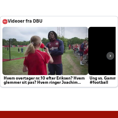
Videoer fra DBU
Hvem overtager nr.10 efter Eriksen? Hvem
Ung vs. Gamm
glemmer sit pas? Hvem ringer Joachim
#football
altid til efter kampe?