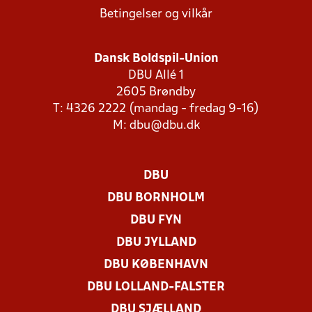
Betingelser og vilkår
Dansk Boldspil-Union
DBU Allé 1
2605 Brøndby
T: 4326 2222 (mandag - fredag 9-16)
M:
dbu@dbu.dk
DBU
DBU BORNHOLM
DBU FYN
DBU JYLLAND
DBU KØBENHAVN
DBU LOLLAND-FALSTER
DBU SJÆLLAND