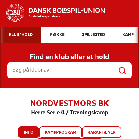
Hvad vil du søge efter?
KLUB/HOLD
RÆKKE
SPILLESTED
KAMP
INDHOLD OG NYHEDER
Find en klub eller et hold
STILLINGER, RESULTATER, KLUBBER OG
HOLD
NORDVESTMORS BK
Herre Serie 4 / Træningskamp
INFO
KAMPPROGRAM
KARANTÆNER