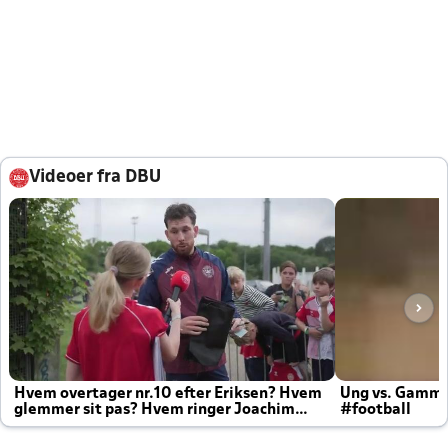
Videoer fra DBU
Hvem overtager nr.10 efter Eriksen? Hvem
Ung vs. Gamm
glemmer sit pas? Hvem ringer Joachim
#football
altid til efter kampe?