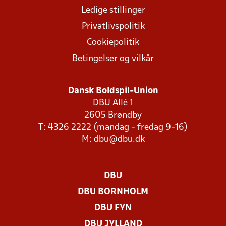
Ledige stillinger
Privatlivspolitik
Cookiepolitik
Betingelser og vilkår
Dansk Boldspil-Union
DBU Allé 1
2605 Brøndby
T: 4326 2222 (mandag - fredag 9-16)
M:
dbu@dbu.dk
DBU
DBU BORNHOLM
DBU FYN
DBU JYLLAND