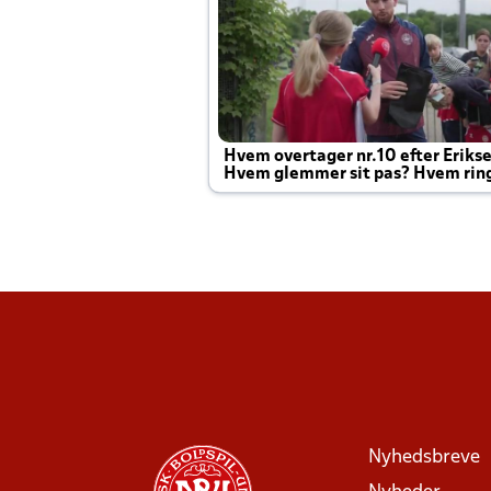
Hvem overtager nr.10 efter Eriks
Hvem glemmer sit pas? Hvem rin
Joachim altid til efter kampe?
Nyhedsbreve