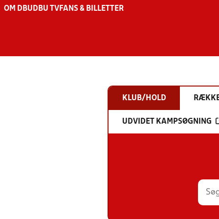
OM DBU
DBU TV
FANS & BILLETTER
KLUB/HOLD
RÆKK
UDVIDET KAMPSØGNING