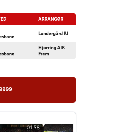
TED
ARRANGØR
Lundergård IU
æsbane
Hjørring AIK
æsbane
Frem
 9999
01:58
01:58