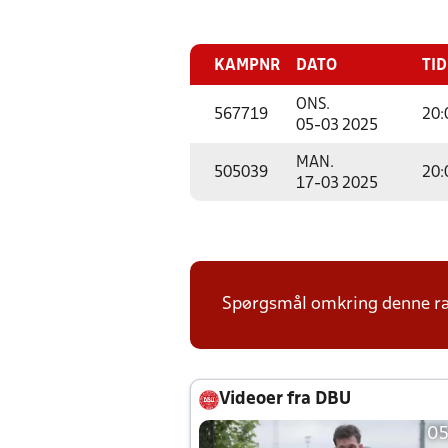
KAMPNR
DATO
TID
ONS.
567719
20:
05-03 2025
MAN.
505039
20:
17-03 2025
Spørgsmål omkring denne ræk
Videoer fra DBU
05