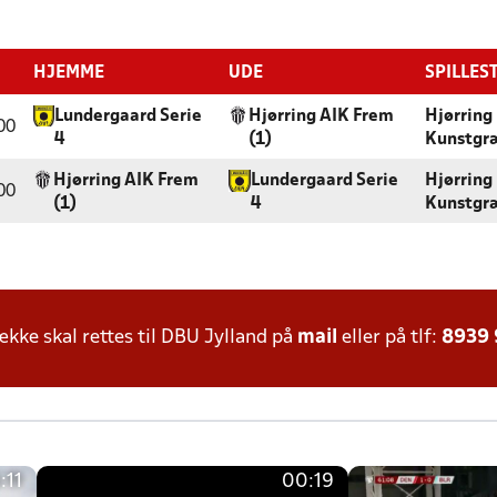
HJEMME
UDE
SPILLES
Lundergaard Serie
Hjørring AIK Frem
Hjørring
00
4
(1)
Kunstgr
Hjørring AIK Frem
Lundergaard Serie
Hjørring
00
(1)
4
Kunstgr
ke skal rettes til DBU Jylland på
mail
eller på tlf:
8939
:11
00:19