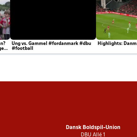
en?
Ung vs. Gammel #fordanmark #dbu
Highlights: Danma
ger
#football
Dansk Boldspil-Union
DBU Allé 1