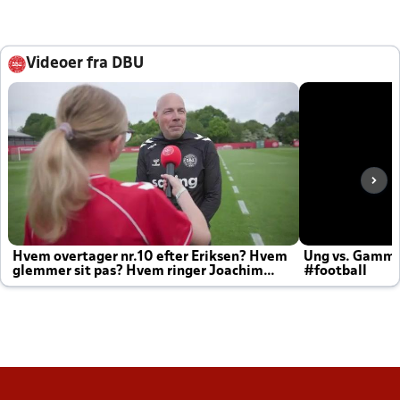
Videoer fra DBU
Hvem overtager nr.10 efter Eriksen? Hvem
Ung vs. Gamm
glemmer sit pas? Hvem ringer Joachim
#football
altid til efter kampe?