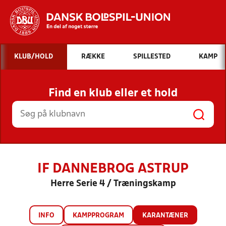
Hvad vil du søge efter?
KLUB/HOLD
RÆKKE
SPILLESTED
KAMP
INDHOLD OG NYHEDER
Find en klub eller et hold
STILLINGER, RESULTATER, KLUBBER OG
HOLD
IF DANNEBROG ASTRUP
Herre Serie 4 / Træningskamp
INFO
KAMPPROGRAM
KARANTÆNER