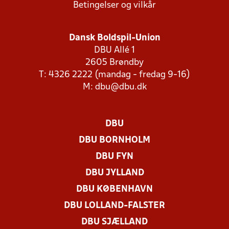
Betingelser og vilkår
Dansk Boldspil-Union
DBU Allé 1
2605 Brøndby
T: 4326 2222 (mandag - fredag 9-16)
M:
dbu@dbu.dk
DBU
DBU BORNHOLM
DBU FYN
DBU JYLLAND
DBU KØBENHAVN
DBU LOLLAND-FALSTER
DBU SJÆLLAND