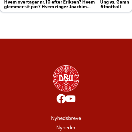
Hvem overtager nr.10 efter Eriksen? Hvem
Ung vs. Gamm
glemmer sit pas? Hvem ringer Joachim
#football
altid til efter kampe?
Nyhedsbreve
Nyheder