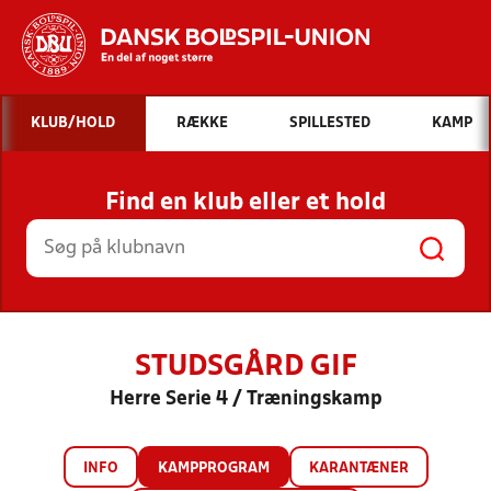
Hvad vil du søge efter?
KLUB/HOLD
RÆKKE
SPILLESTED
KAMP
INDHOLD OG NYHEDER
Find en klub eller et hold
STILLINGER, RESULTATER, KLUBBER OG
HOLD
STUDSGÅRD GIF
Herre Serie 4 / Træningskamp
INFO
KAMPPROGRAM
KARANTÆNER