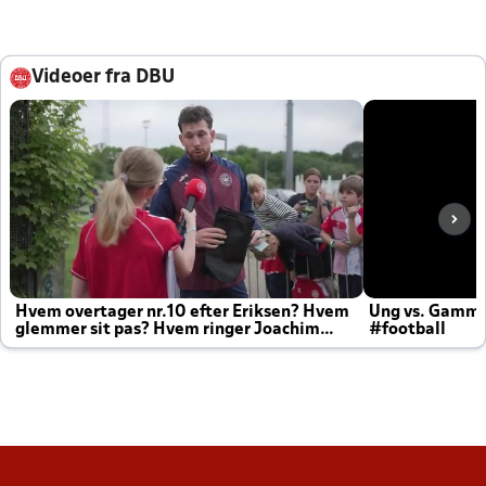
Videoer fra DBU
Hvem overtager nr.10 efter Eriksen? Hvem
Ung vs. Gamm
glemmer sit pas? Hvem ringer Joachim
#football
altid til efter kampe?