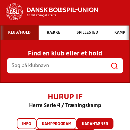
Hvad vil du søge efter?
KLUB/HOLD
RÆKKE
SPILLESTED
KAMP
INDHOLD OG NYHEDER
Find en klub eller et hold
STILLINGER, RESULTATER, KLUBBER OG
HOLD
HURUP IF
Herre Serie 4 / Træningskamp
INFO
KAMPPROGRAM
KARANTÆNER