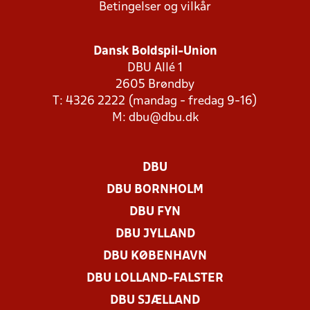
Betingelser og vilkår
Dansk Boldspil-Union
DBU Allé 1
2605 Brøndby
T: 4326 2222 (mandag - fredag 9-16)
M:
dbu@dbu.dk
DBU
DBU BORNHOLM
DBU FYN
DBU JYLLAND
DBU KØBENHAVN
DBU LOLLAND-FALSTER
DBU SJÆLLAND