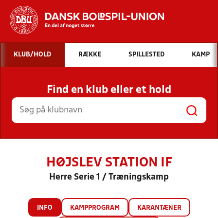
Hvad vil du søge efter?
KLUB/HOLD
RÆKKE
SPILLESTED
KAMP
INDHOLD OG NYHEDER
Find en klub eller et hold
STILLINGER, RESULTATER, KLUBBER OG
HOLD
HØJSLEV STATION IF
Herre Serie 1 / Træningskamp
INFO
KAMPPROGRAM
KARANTÆNER