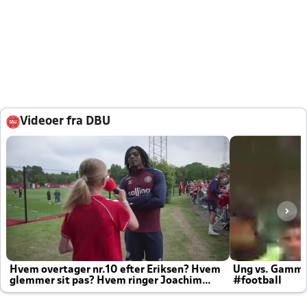
Videoer fra DBU
Hvem overtager nr.10 efter Eriksen? Hvem
Ung vs. Gamm
glemmer sit pas? Hvem ringer Joachim
#football
altid til efter kampe?