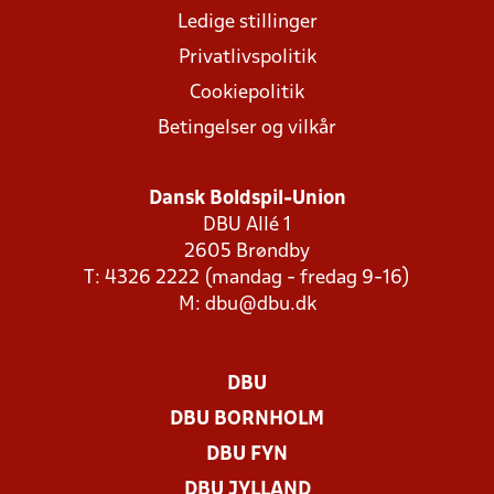
Ledige stillinger
Privatlivspolitik
Cookiepolitik
Betingelser og vilkår
Dansk Boldspil-Union
DBU Allé 1
2605 Brøndby
T: 4326 2222 (mandag - fredag 9-16)
M:
dbu@dbu.dk
DBU
DBU BORNHOLM
DBU FYN
DBU JYLLAND