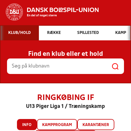
Hvad vil du søge efter?
KLUB/HOLD
RÆKKE
SPILLESTED
KAMP
INDHOLD OG NYHEDER
Find en klub eller et hold
STILLINGER, RESULTATER, KLUBBER OG
HOLD
RINGKØBING IF
U13 Piger Liga 1 / Træningskamp
INFO
KAMPPROGRAM
KARANTÆNER