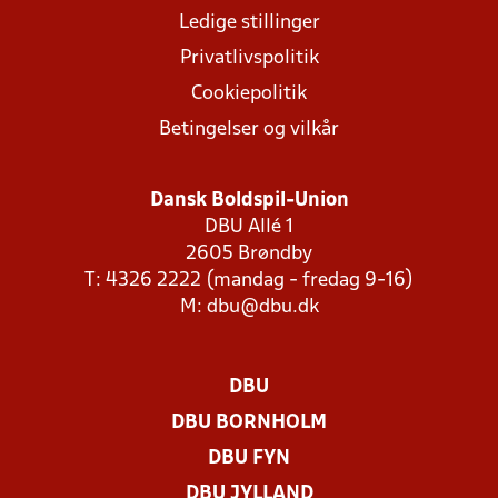
Ledige stillinger
Privatlivspolitik
Cookiepolitik
Betingelser og vilkår
Dansk Boldspil-Union
DBU Allé 1
2605 Brøndby
T: 4326 2222 (mandag - fredag 9-16)
M:
dbu@dbu.dk
DBU
DBU BORNHOLM
DBU FYN
DBU JYLLAND