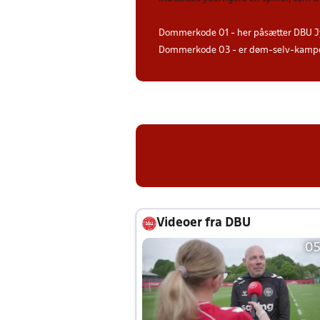
Dommerkode 01 - her påsætter DBU J
Dommerkode 03 - er døm-selv-kampe 
Videoer fra DBU
05