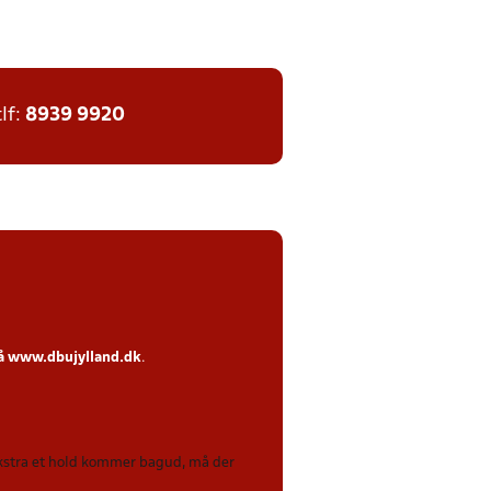
tlf:
8939 9920
på
www.dbujylland.dk
.
 ekstra et hold kommer bagud, må der