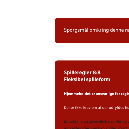
Spørgsmål omkring denne ræk
Spilleregler 8:8
Fleksibel spilleform
Hjemmeholdet er ansvarlige for regi
Der er ikke krav om at der udfyldes h
Et hold må sætte én ekstra spiller på
indsættes yderligere en spiller, som 