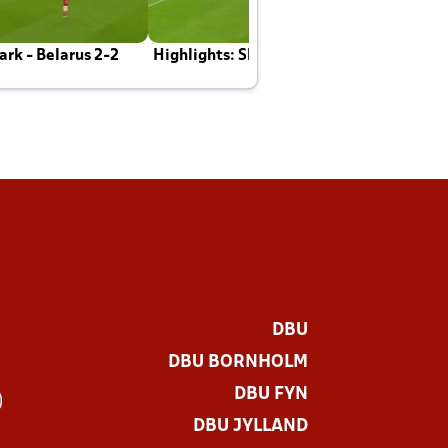
rk - Belarus 2-2
Highlights: Skotland - Danmark 4-2
J
E
DBU
DBU BORNHOLM
DBU FYN
)
DBU JYLLAND