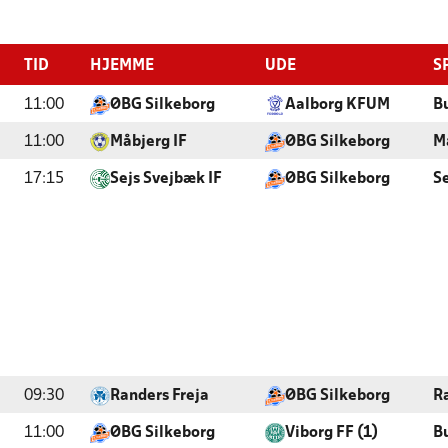
TID
HJEMME
UDE
S
11:00
ØBG Silkeborg
Aalborg KFUM
B
11:00
Måbjerg IF
ØBG Silkeborg
M
17:15
Sejs Svejbæk IF
ØBG Silkeborg
S
09:30
Randers Freja
ØBG Silkeborg
R
11:00
ØBG Silkeborg
Viborg FF (1)
B