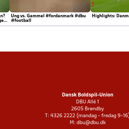
en?
Ung vs. Gammel #fordanmark #dbu
Highlights: Danma
ger
#football
Dansk Boldspil-Union
DBU Allé 1
2605 Brøndby
T: 4326 2222 (mandag - fredag 9-16
M:
dbu@dbu.dk