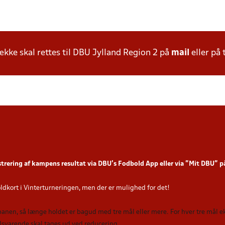
ke skal rettes til DBU Jylland Region 2 på
mail
eller på 
strering af kampens resultat via DBU’s Fodbold App
eller via ”Mit DBU” 
oldkort i Vinterturneringen, men der er mulighed for det!
 banen, så længe holdet er bagud med tre mål eller mere. For hver tre mål
tilsvarende skal tages ud ved reducering