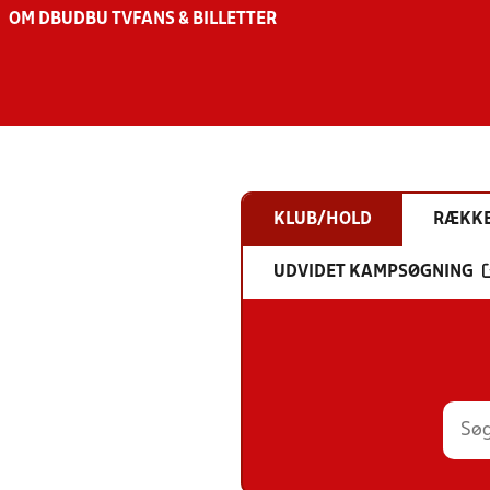
OM DBU
DBU TV
FANS & BILLETTER
KLUB/HOLD
RÆKK
UDVIDET KAMPSØGNING