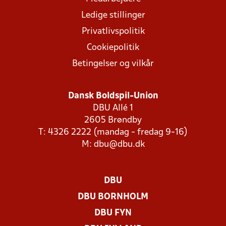
Ledige stillinger
Privatlivspolitik
Cookiepolitik
Betingelser og vilkår
Dansk Boldspil-Union
DBU Allé 1
2605 Brøndby
T: 4326 2222 (mandag - fredag 9-16)
M:
dbu@dbu.dk
DBU
DBU BORNHOLM
DBU FYN