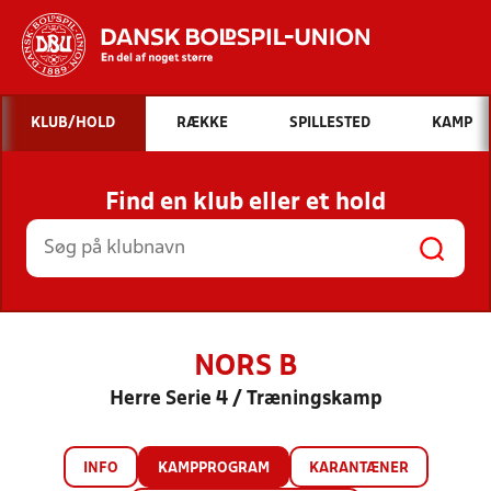
Hvad vil du søge efter?
KLUB/HOLD
RÆKKE
SPILLESTED
KAMP
INDHOLD OG NYHEDER
Find en klub eller et hold
STILLINGER, RESULTATER, KLUBBER OG
HOLD
NORS B
Herre Serie 4 / Træningskamp
INFO
KAMPPROGRAM
KARANTÆNER