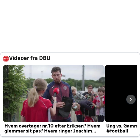
Videoer fra DBU
Hvem overtager nr.10 efter Eriksen? Hvem
Ung vs. Gamm
glemmer sit pas? Hvem ringer Joachim
#football
altid til efter kampe?