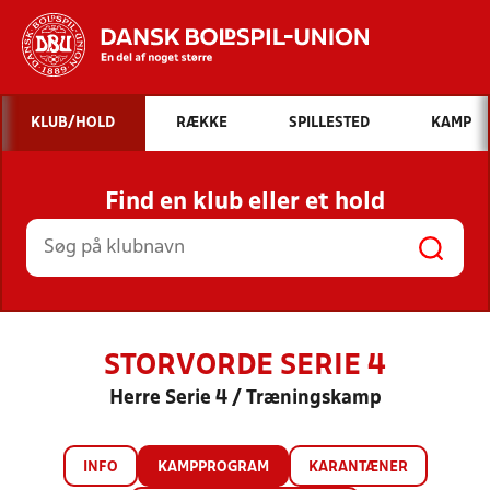
Hvad vil du søge efter?
KLUB/HOLD
RÆKKE
SPILLESTED
KAMP
INDHOLD OG NYHEDER
Find en klub eller et hold
STILLINGER, RESULTATER, KLUBBER OG
HOLD
STORVORDE SERIE 4
Herre Serie 4 / Træningskamp
INFO
KAMPPROGRAM
KARANTÆNER