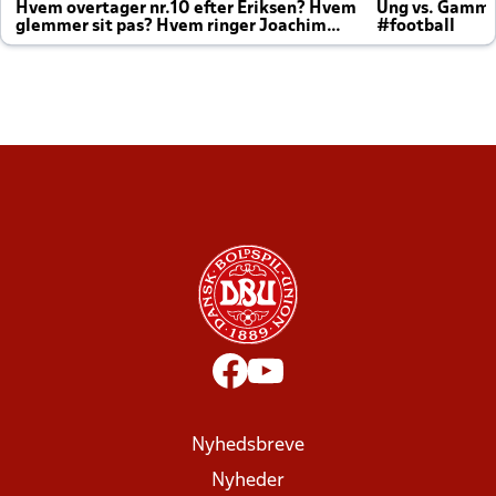
Hvem overtager nr.10 efter Eriksen? Hvem
Ung vs. Gamm
glemmer sit pas? Hvem ringer Joachim
#football
altid til efter kampe?
Nyhedsbreve
Nyheder