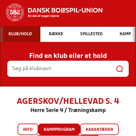
Hvad vil du søge efter?
KLUB/HOLD
RÆKKE
SPILLESTED
KAMP
INDHOLD OG NYHEDER
Find en klub eller et hold
STILLINGER, RESULTATER, KLUBBER OG
HOLD
AGERSKOV/HELLEVAD S. 4
Herre Serie 4 / Træningskamp
INFO
KAMPPROGRAM
KARANTÆNER