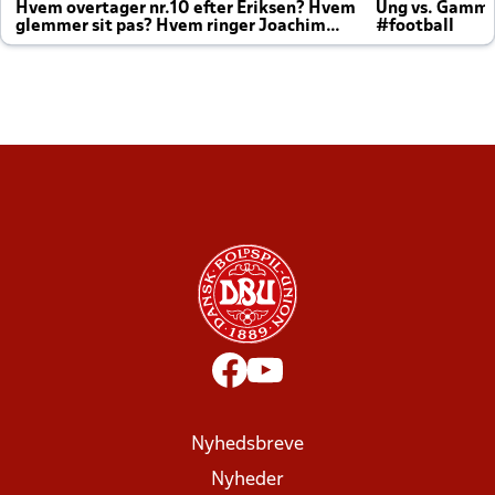
Hvem overtager nr.10 efter Eriksen? Hvem
Ung vs. Gamm
glemmer sit pas? Hvem ringer Joachim
#football
altid til efter kampe?
Nyhedsbreve
Nyheder