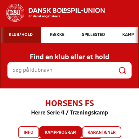
Hvad vil du søge efter?
KLUB/HOLD
RÆKKE
SPILLESTED
KAMP
INDHOLD OG NYHEDER
Find en klub eller et hold
STILLINGER, RESULTATER, KLUBBER OG
HOLD
HORSENS FS
Herre Serie 4 / Træningskamp
INFO
KAMPPROGRAM
KARANTÆNER