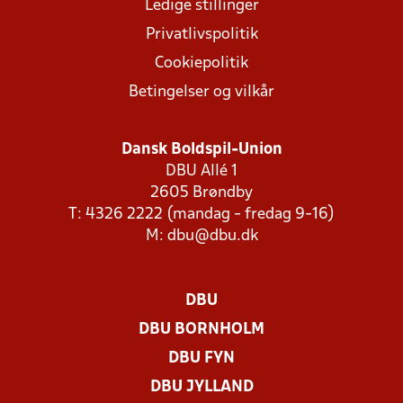
Ledige stillinger
Privatlivspolitik
Cookiepolitik
Betingelser og vilkår
Dansk Boldspil-Union
DBU Allé 1
2605 Brøndby
T: 4326 2222 (mandag - fredag 9-16)
M:
dbu@dbu.dk
DBU
DBU BORNHOLM
DBU FYN
DBU JYLLAND