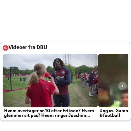
Videoer fra DBU
Hvem overtager nr.10 efter Eriksen? Hvem
Ung vs. Gamm
glemmer sit pas? Hvem ringer Joachim
#football
altid til efter kampe?