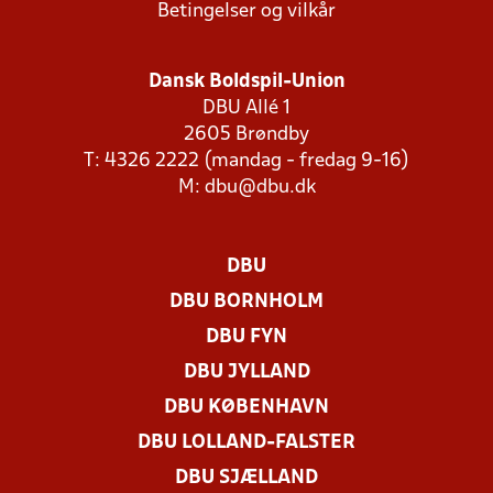
Betingelser og vilkår
Dansk Boldspil-Union
DBU Allé 1
2605 Brøndby
T: 4326 2222 (mandag - fredag 9-16)
M:
dbu@dbu.dk
DBU
DBU BORNHOLM
DBU FYN
DBU JYLLAND
DBU KØBENHAVN
DBU LOLLAND-FALSTER
DBU SJÆLLAND