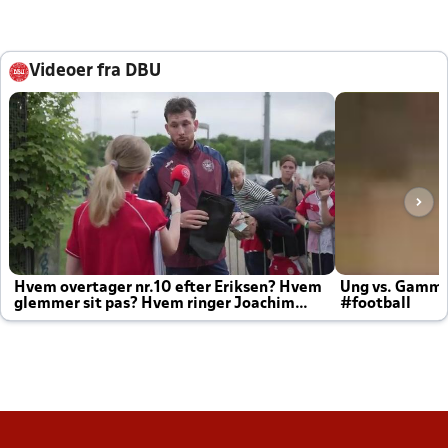
Videoer fra DBU
Hvem overtager nr.10 efter Eriksen? Hvem
Ung vs. Gamm
glemmer sit pas? Hvem ringer Joachim
#football
altid til efter kampe?