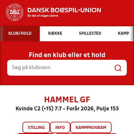
Hvad vil du søge efter?
KLUB/HOLD
RÆKKE
SPILLESTED
KAMP
INDHOLD OG NYHEDER
Find en klub eller et hold
STILLINGER, RESULTATER, KLUBBER OG
HOLD
HAMMEL GF
Kvinde C2 (+15) 7:7 - Forår 2026, Pulje 153
STILLING
INFO
KAMPPROGRAM