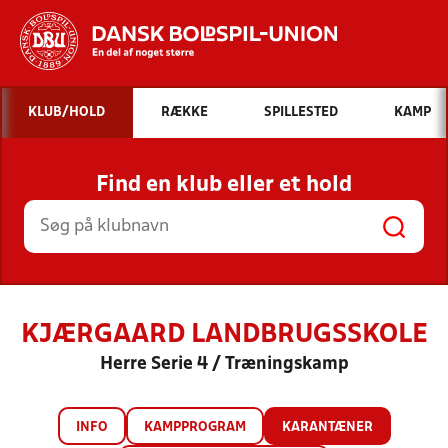
Hvad vil du søge efter?
KLUB/HOLD
RÆKKE
SPILLESTED
KAMP
INDHOLD OG NYHEDER
Find en klub eller et hold
STILLINGER, RESULTATER, KLUBBER OG
HOLD
KJÆRGAARD LANDBRUGSSKOLE
Herre Serie 4 / Træningskamp
INFO
KAMPPROGRAM
KARANTÆNER