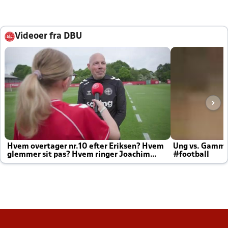
Videoer fra DBU
Hvem overtager nr.10 efter Eriksen? Hvem
Ung vs. Gamm
glemmer sit pas? Hvem ringer Joachim
#football
altid til efter kampe?