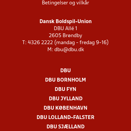
Betingelser og vilkår
Dansk Boldspil-Union
DBU Allé 1
2605 Brøndby
T: 4326 2222 (mandag - fredag 9-16)
M:
dbu@dbu.dk
DBU
DBU BORNHOLM
DBU FYN
DBU JYLLAND
DBU KØBENHAVN
DBU LOLLAND-FALSTER
DBU SJÆLLAND