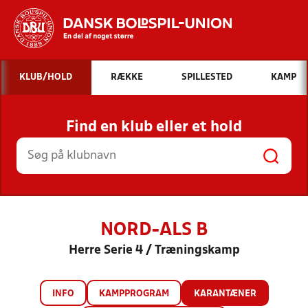
Hvad vil du søge efter?
KLUB/HOLD
RÆKKE
SPILLESTED
KAMP
INDHOLD OG NYHEDER
Find en klub eller et hold
STILLINGER, RESULTATER, KLUBBER OG
HOLD
NORD-ALS B
Herre Serie 4 / Træningskamp
INFO
KAMPPROGRAM
KARANTÆNER