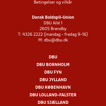
Betingelser og vilkår
Dansk Boldspil-Union
DBU Allé 1
2605 Brøndby
T: 4326 2222 (mandag - fredag 9-16)
M:
dbu@dbu.dk
DBU
DBU BORNHOLM
DBU FYN
DBU JYLLAND
DBU KØBENHAVN
DBU LOLLAND-FALSTER
DBU SJÆLLAND