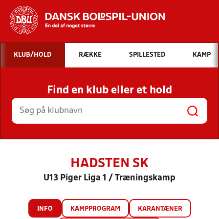
Hvad vil du søge efter?
KLUB/HOLD
RÆKKE
SPILLESTED
KAMP
INDHOLD OG NYHEDER
Find en klub eller et hold
STILLINGER, RESULTATER, KLUBBER OG
HOLD
HADSTEN SK
U13 Piger Liga 1 / Træningskamp
INFO
KAMPPROGRAM
KARANTÆNER