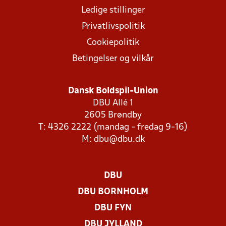
Ledige stillinger
Privatlivspolitik
Cookiepolitik
Betingelser og vilkår
Dansk Boldspil-Union
DBU Allé 1
2605 Brøndby
T: 4326 2222 (mandag - fredag 9-16)
M:
dbu@dbu.dk
DBU
DBU BORNHOLM
DBU FYN
DBU JYLLAND