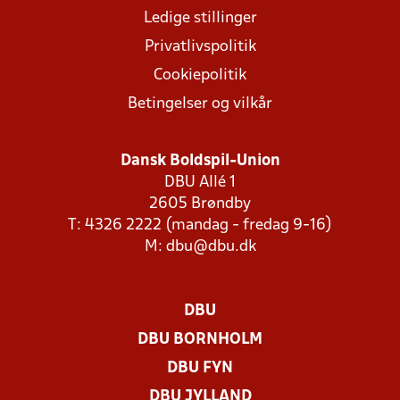
Ledige stillinger
Privatlivspolitik
Cookiepolitik
Betingelser og vilkår
Dansk Boldspil-Union
DBU Allé 1
2605 Brøndby
T: 4326 2222 (mandag - fredag 9-16)
M:
dbu@dbu.dk
DBU
DBU BORNHOLM
DBU FYN
DBU JYLLAND