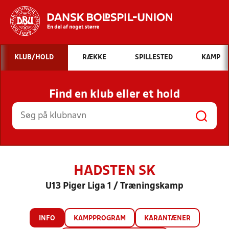
Hvad vil du søge efter?
KLUB/HOLD
RÆKKE
SPILLESTED
KAMP
INDHOLD OG NYHEDER
Find en klub eller et hold
STILLINGER, RESULTATER, KLUBBER OG
HOLD
HADSTEN SK
U13 Piger Liga 1 / Træningskamp
INFO
KAMPPROGRAM
KARANTÆNER