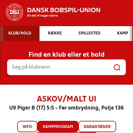
Hvad vil du søge efter?
KLUB/HOLD
RÆKKE
SPILLESTED
KAMP
INDHOLD OG NYHEDER
Find en klub eller et hold
STILLINGER, RESULTATER, KLUBBER OG
HOLD
ASKOV/MALT UI
U9 Piger B (17) 5:5 - Før ombrydning, Pulje 136
INFO
KAMPPROGRAM
KARANTÆNER