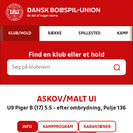
Hvad vil du søge efter?
KLUB/HOLD
RÆKKE
SPILLESTED
KAMP
INDHOLD OG NYHEDER
Find en klub eller et hold
STILLINGER, RESULTATER, KLUBBER OG
HOLD
ASKOV/MALT UI
U9 Piger B (17) 5:5 - efter ombrydning, Pulje 136
INFO
KAMPPROGRAM
KARANTÆNER