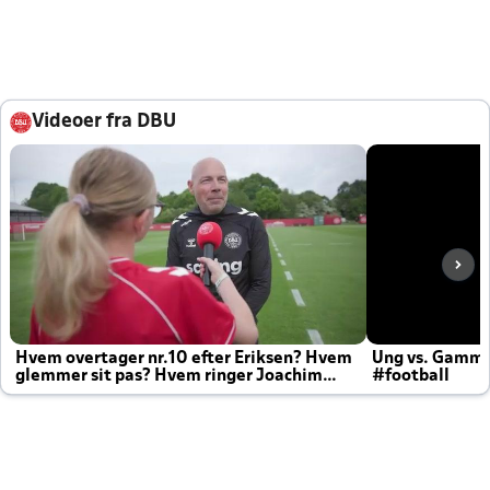
Videoer fra DBU
Hvem overtager nr.10 efter Eriksen? Hvem
Ung vs. Gamm
glemmer sit pas? Hvem ringer Joachim
#football
altid til efter kampe?