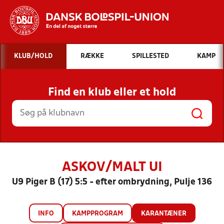
Hvad vil du søge efter?
KLUB/HOLD
RÆKKE
SPILLESTED
KAMP
INDHOLD OG NYHEDER
Find en klub eller et hold
STILLINGER, RESULTATER, KLUBBER OG
HOLD
ASKOV/MALT UI
U9 Piger B (17) 5:5 - efter ombrydning, Pulje 136
INFO
KAMPPROGRAM
KARANTÆNER