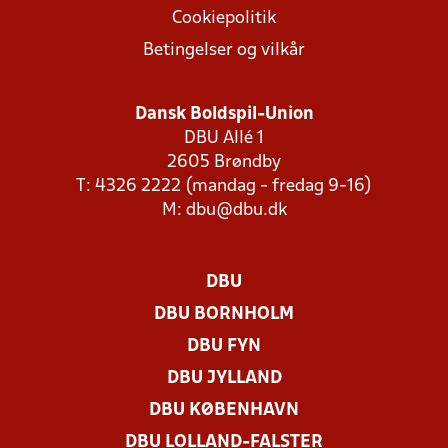
Cookiepolitik
Betingelser og vilkår
Dansk Boldspil-Union
DBU Allé 1
2605 Brøndby
T: 4326 2222 (mandag - fredag 9-16)
M:
dbu@dbu.dk
DBU
DBU BORNHOLM
DBU FYN
DBU JYLLAND
DBU KØBENHAVN
DBU LOLLAND-FALSTER