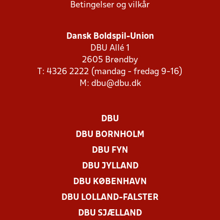
Betingelser og vilkår
Dansk Boldspil-Union
DBU Allé 1
2605 Brøndby
T: 4326 2222 (mandag - fredag 9-16)
M:
dbu@dbu.dk
DBU
DBU BORNHOLM
DBU FYN
DBU JYLLAND
DBU KØBENHAVN
DBU LOLLAND-FALSTER
DBU SJÆLLAND