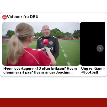
Videoer fra DBU
Hvem overtager nr.10 efter Eriksen? Hvem
Ung vs. Gamm
glemmer sit pas? Hvem ringer Joachim
#football
altid til efter kampe?