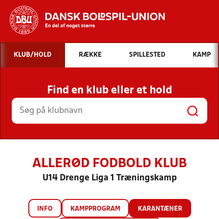
Hvad vil du søge efter?
KLUB/HOLD
RÆKKE
SPILLESTED
KAMP
INDHOLD OG NYHEDER
Find en klub eller et hold
STILLINGER, RESULTATER, KLUBBER OG
HOLD
ALLERØD FODBOLD KLUB
U14 Drenge Liga 1 Træningskamp
INFO
KAMPPROGRAM
KARANTÆNER