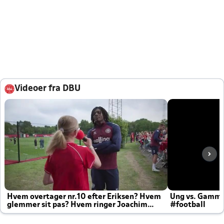
Videoer fra DBU
Hvem overtager nr.10 efter Eriksen? Hvem
Ung vs. Gamm
glemmer sit pas? Hvem ringer Joachim
#football
altid til efter kampe?