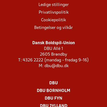
Ledige stillinger
Privatlivspolitik
Cookiepolitik
Betingelser og vilkår
Dansk Boldspil-Union
DBU Allé 1
2605 Brøndby
T: 4326 2222 (mandag - fredag 9-16)
M:
dbu@dbu.dk
DBU
DBU BORNHOLM
DBU FYN
DBU JYLLAND