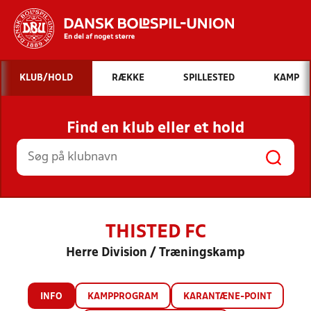
Hvad vil du søge efter?
KLUB/HOLD
RÆKKE
SPILLESTED
KAMP
INDHOLD OG NYHEDER
Find en klub eller et hold
STILLINGER, RESULTATER, KLUBBER OG
HOLD
THISTED FC
Herre Division / Træningskamp
INFO
KAMPPROGRAM
KARANTÆNE-POINT