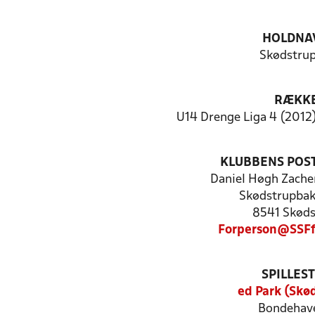
HOLDNA
Skødstrup
RÆKK
U14 Drenge Liga 4 (2012)
KLUBBENS POS
Daniel Høgh Zache
Skødstrupbak
8541 Skøds
Forperson@SSFf
SPILLES
ed Park (Skø
Bondehave