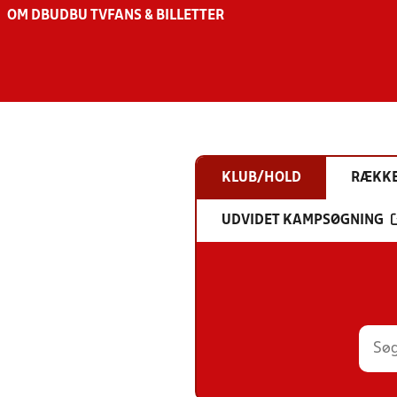
OM DBU
DBU TV
FANS & BILLETTER
KLUB/HOLD
RÆKK
UDVIDET KAMPSØGNING