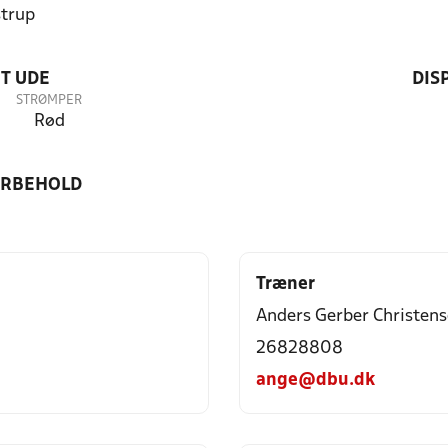
trup
T UDE
DIS
STRØMPER
Rød
ORBEHOLD
Træner
Anders Gerber Christen
26828808
ange@dbu.dk