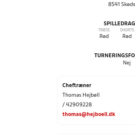
8541 Skøds
SPILLEDRAG
TRØJE
SHORTS
Rød
Rød
TURNERINGSF
Nej
Cheftræner
Thomas Hejbøll
/ 42909228
thomas@hejboell.dk