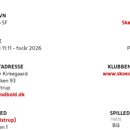
VN
 SF
Skø
E
 11:11 - forår 2026
P
TADRESSE
KLUBBEN
r Kirkegaard
www.skoed
ken 93
trup
odbold.dk
TED
SPILLE
TRØJE
dstrup)
Blå
n 1