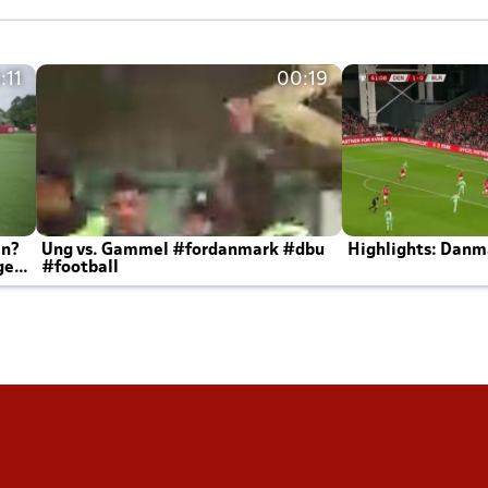
:11
00:19
en?
Ung vs. Gammel #fordanmark #dbu
Highlights: Danma
ger
#football