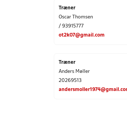
Træner
Oscar Thomsen
/ 93915777
ot2k07@gmail.com
Træner
Anders Møller
20269513
andersmoller1974@gmail.c