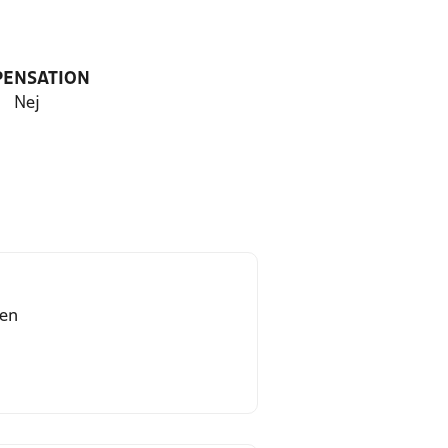
PENSATION
Nej
sen