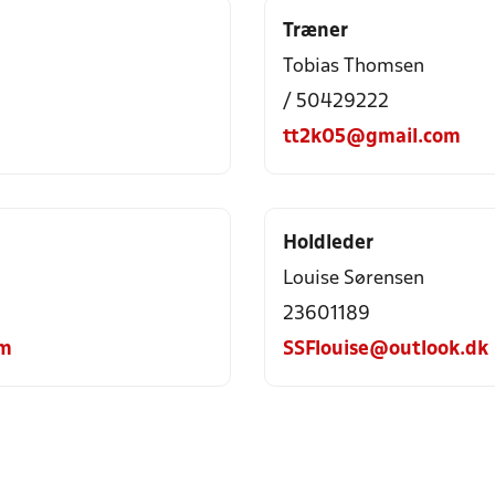
Træner
Tobias Thomsen
/ 50429222
tt2k05@gmail.com
Holdleder
Louise Sørensen
23601189
om
SSFlouise@outlook.dk