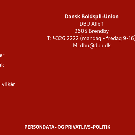
Dansk Boldspil-Union
DBU Allé 1
2605 Brøndby
T: 4326 2222 (mandag - fredag 9-16
M:
dbu@dbu.dk
ger
ik
 vilkår
PERSONDATA- OG PRIVATLIVS-POLITIK