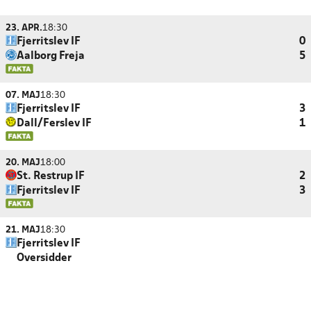
23. APR.
18:30
Fjerritslev IF
0
Aalborg Freja
5
07. MAJ
18:30
Fjerritslev IF
3
Dall/Ferslev IF
1
20. MAJ
18:00
St. Restrup IF
2
Fjerritslev IF
3
21. MAJ
18:30
Fjerritslev IF
Oversidder