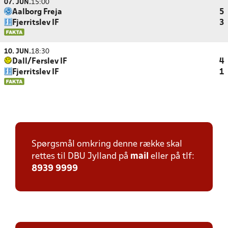
07. JUN.
15:00
Aalborg Freja
5
Fjerritslev IF
3
10. JUN.
18:30
Dall/Ferslev IF
4
Fjerritslev IF
1
Spørgsmål omkring denne række skal
rettes til DBU Jylland på
mail
eller på tlf:
8939 9999