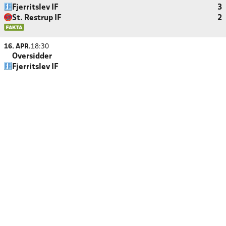
Fjerritslev IF
3
St. Restrup IF
2
16. APR.
18:30
Oversidder
Fjerritslev IF