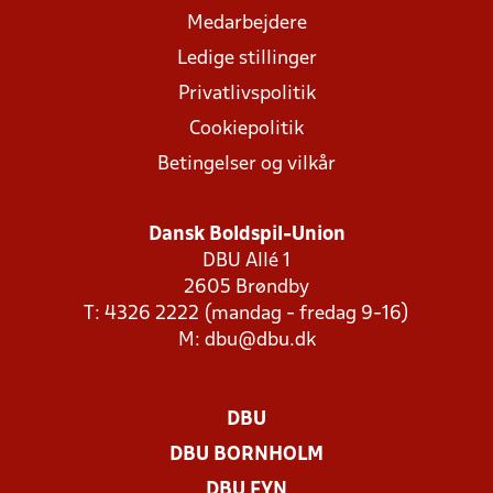
Medarbejdere
Ledige stillinger
Privatlivspolitik
Cookiepolitik
Betingelser og vilkår
Dansk Boldspil-Union
DBU Allé 1
2605 Brøndby
T: 4326 2222 (mandag - fredag 9-16)
M:
dbu@dbu.dk
DBU
DBU BORNHOLM
DBU FYN