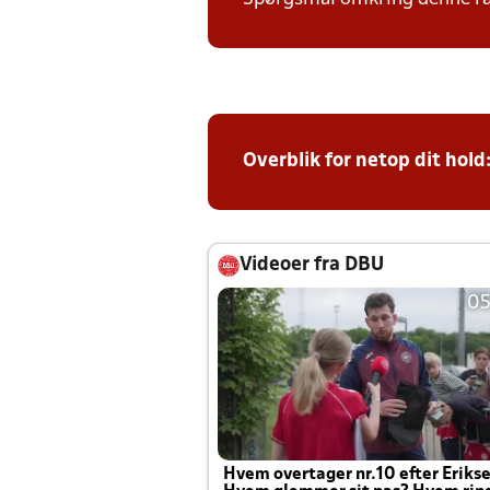
Overblik for netop dit hold
Videoer fra DBU
05
Hvem overtager nr.10 efter Eriks