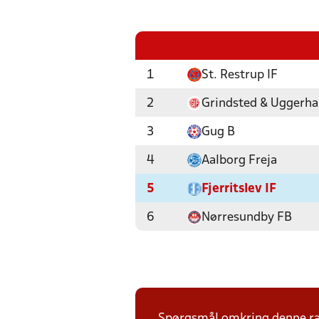
1
St. Restrup IF
2
Grindsted & Uggerha
3
Gug B
4
Aalborg Freja
5
Fjerritslev IF
6
Nørresundby FB
Spørgsmål omkring denne ræk