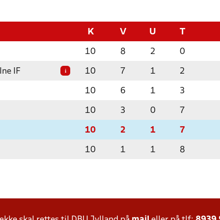
K
V
U
T
10
8
2
0
lne IF
10
7
1
2
i
10
6
1
3
10
3
0
7
10
2
1
7
10
1
1
8
ke skal rettes til DBU Jylland på
mail
eller på tlf:
8939