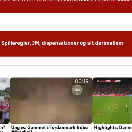
: Spilleregler, JM, dispensationer og alt derimellem
:11
00:19
en?
Ung vs. Gammel #fordanmark #dbu
Highlights: Danma