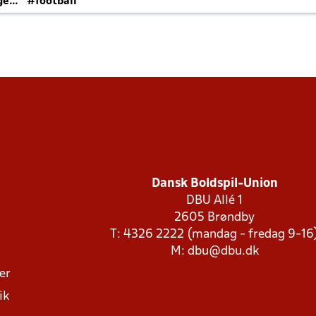
ger
#football
Dansk Boldspil-Union
DBU Allé 1
2605 Brøndby
T: 4326 2222 (mandag - fredag 9-16
M:
dbu@dbu.dk
ger
ik