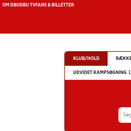
OM DBU
DBU TV
FANS & BILLETTER
KLUB/HOLD
RÆKK
UDVIDET KAMPSØGNING