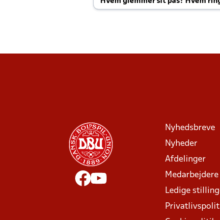
Hvem glemmer sit pas? Hvem rin
Joachim altid til efter kampe?
Nyhedsbreve
Nyheder
Afdelinger
Medarbejdere
Ledige stillin
Privatlivspolit