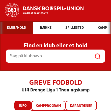
Hvad vil du søge efter?
KLUB/HOLD
RÆKKE
SPILLESTED
KAMP
INDHOLD OG NYHEDER
Find en klub eller et hold
STILLINGER, RESULTATER, KLUBBER OG
HOLD
GREVE FODBOLD
U14 Drenge Liga 1 Træningskamp
INFO
KAMPPROGRAM
KARANTÆNER