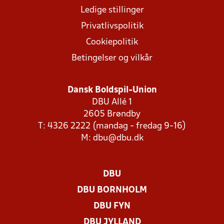
Ledige stillinger
Privatlivspolitik
Cookiepolitik
Betingelser og vilkår
Dansk Boldspil-Union
DBU Allé 1
2605 Brøndby
T: 4326 2222 (mandag - fredag 9-16)
M:
dbu@dbu.dk
DBU
DBU BORNHOLM
DBU FYN
DBU JYLLAND