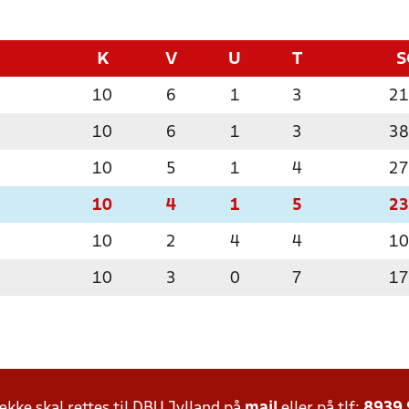
K
V
U
T
S
10
6
1
3
21
10
6
1
3
38
10
5
1
4
27
10
4
1
5
23
10
2
4
4
10
10
3
0
7
17
ke skal rettes til DBU Jylland på
mail
eller på tlf:
8939