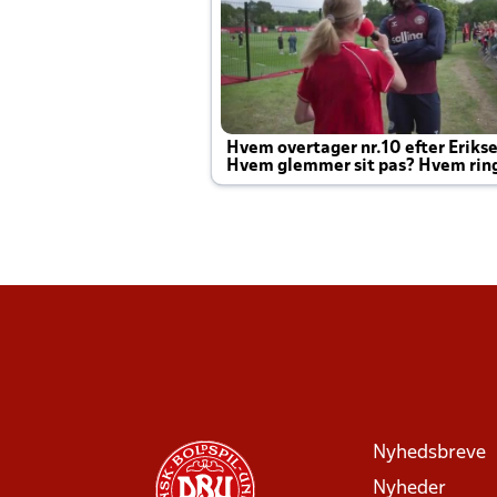
Hvem overtager nr.10 efter Eriks
Hvem glemmer sit pas? Hvem rin
Joachim altid til efter kampe?
Nyhedsbreve
Nyheder