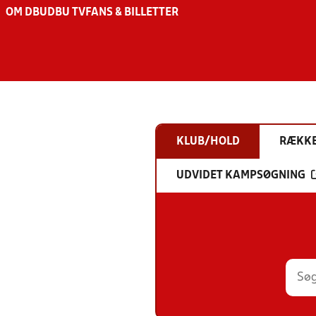
OM DBU
DBU TV
FANS & BILLETTER
KLUB/HOLD
RÆKK
UDVIDET KAMPSØGNING