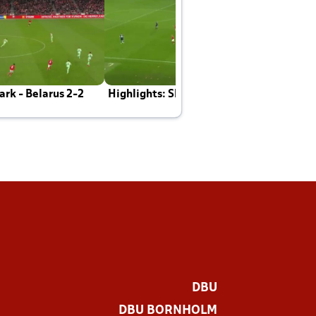
rk - Belarus 2-2
Highlights: Skotland - Danmark 4-2
J
E
DBU
DBU BORNHOLM