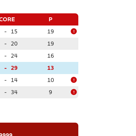
CORE
P
-
15
19
!
-
20
19
-
24
16
-
29
13
-
14
10
!
-
34
9
!
 9999