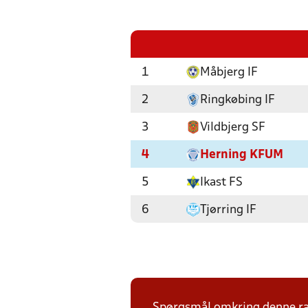
1
Måbjerg IF
2
Ringkøbing IF
3
Vildbjerg SF
4
Herning KFUM
5
Ikast FS
6
Tjørring IF
Spørgsmål omkring denne ræk