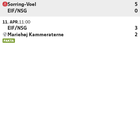
Sorring-Voel
5
EIF/NSG
0
11. APR.
11:00
EIF/NSG
3
Mariehøj Kammeraterne
2