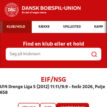
Hvad vil du søge efter?
KLUB/HOLD
RÆKKE
SPILLESTED
KAMP
INDHOLD OG NYHEDER
Find en klub eller et hold
STILLINGER, RESULTATER, KLUBBER OG
HOLD
EIF/NSG
U14 Drenge Liga 5 (2012) 11:11/9:9 - forår 2026, Pulje
658