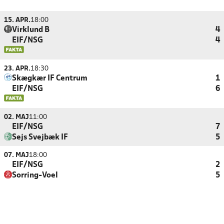
15. APR.
18:00
Virklund B
4
EIF/NSG
4
23. APR.
18:30
Skægkær IF Centrum
1
EIF/NSG
6
02. MAJ
11:00
EIF/NSG
7
Sejs Svejbæk IF
5
07. MAJ
18:00
EIF/NSG
2
Sorring-Voel
5