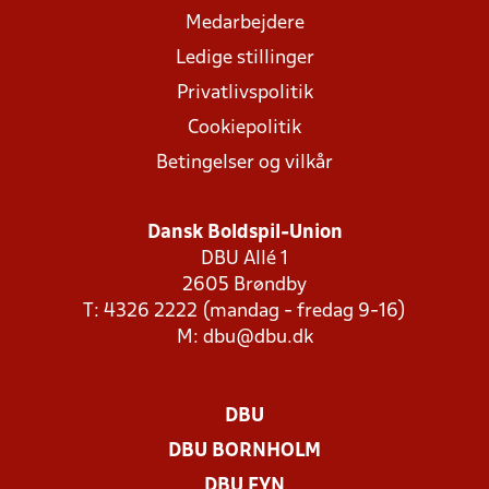
Medarbejdere
Ledige stillinger
Privatlivspolitik
Cookiepolitik
Betingelser og vilkår
Dansk Boldspil-Union
DBU Allé 1
2605 Brøndby
T: 4326 2222 (mandag - fredag 9-16)
M:
dbu@dbu.dk
DBU
DBU BORNHOLM
DBU FYN