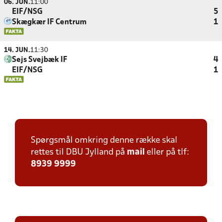
06. JUN.
11:00
EIF/NSG
5
Skægkær IF Centrum
1
14. JUN.
11:30
Sejs Svejbæk IF
4
EIF/NSG
1
Spørgsmål omkring denne række skal
rettes til DBU Jylland på
mail
eller på tlf:
8939 9999