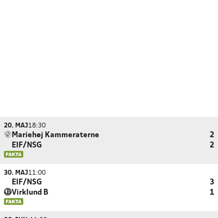
20. MAJ
18:30
Mariehøj Kammeraterne
2
EIF/NSG
2
30. MAJ
11:00
EIF/NSG
3
Virklund B
1