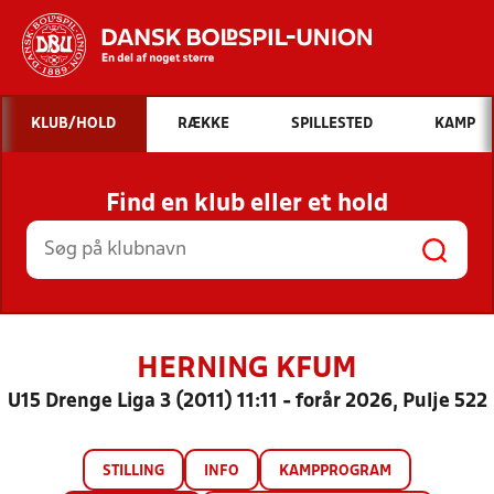
Hvad vil du søge efter?
KLUB/HOLD
RÆKKE
SPILLESTED
KAMP
INDHOLD OG NYHEDER
Find en klub eller et hold
STILLINGER, RESULTATER, KLUBBER OG
HOLD
HERNING KFUM
U15 Drenge Liga 3 (2011) 11:11 - forår 2026, Pulje 522
STILLING
INFO
KAMPPROGRAM