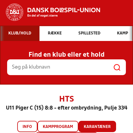
Hvad vil du søge efter?
KLUB/HOLD
RÆKKE
SPILLESTED
KAMP
INDHOLD OG NYHEDER
Find en klub eller et hold
STILLINGER, RESULTATER, KLUBBER OG
HOLD
HTS
U11 Piger C (15) 8:8 - efter ombrydning, Pulje 334
INFO
KAMPPROGRAM
KARANTÆNER