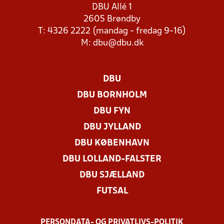
DBU Allé 1
2605 Brøndby
T: 4326 2222 (mandag - fredag 9-16)
M:
dbu@dbu.dk
DBU
DBU BORNHOLM
DBU FYN
DBU JYLLAND
DBU KØBENHAVN
DBU LOLLAND-FALSTER
DBU SJÆLLAND
FUTSAL
PERSONDATA- OG PRIVATLIVS-POLITIK