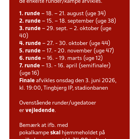
de enkelte runder/kampe afvikles.
1. runde
– 18. – 21. august (uge 34)
2. runde
– 15. – 18. september (uge 38)
3. runde
– 29. sept. – 2. oktober (uge
40)
4. runde
– 27. - 30. oktober (uge 44)
5. runde
– 17. - 20. november (uge 47)
6. runde
– 16. - 19. marts (uge 12)
7. runde
– 13. - 16. april (semifinaler)
(uge 16)
Finale
afvikles onsdag den 3. juni 2026,
kl. 19:00, Tingbjerg IP, stadionbanen
Ovenstående runder/ugedatoer
er
vejledende
.
Bemærk at ifb. med
pokalkampe
skal
hjemmeholdet på