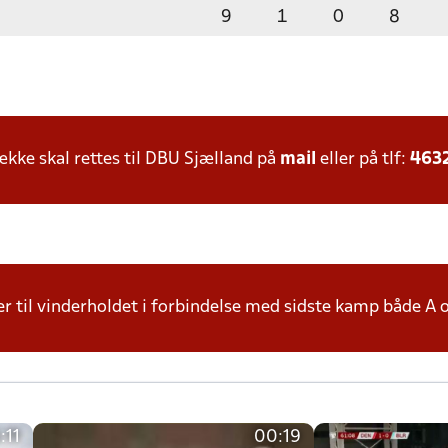
9
1
0
8
ke skal rettes til DBU Sjælland på
mail
eller på tlf:
463
r til vinderholdet i forbindelse med sidste kamp både A 
:11
00:19