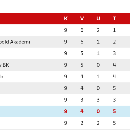
K
V
U
T
9
6
2
1
bold Akademi
9
6
1
2
9
5
1
3
v BK
9
5
0
4
ub
9
4
1
4
9
4
0
5
9
3
3
3
9
4
0
5
9
2
2
5