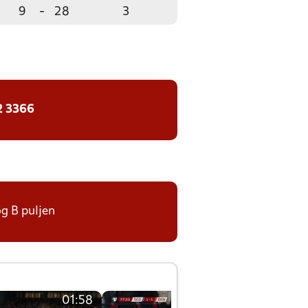
9
-
28
3
2 3366
og B puljen
01:58
01:58