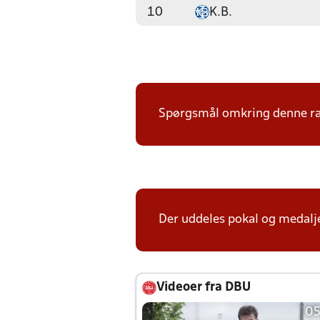
10
K.B.
Spørgsmål omkring denne ræk
Der uddeles pokal og medalje
Videoer fra DBU
05