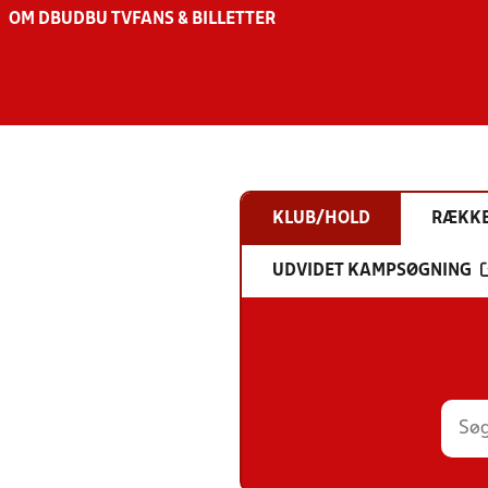
OM DBU
DBU TV
FANS & BILLETTER
KLUB/HOLD
RÆKK
UDVIDET KAMPSØGNING