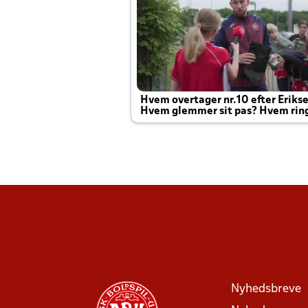
Hvem overtager nr.10 efter Eriks
Hvem glemmer sit pas? Hvem rin
Joachim altid til efter kampe?
Nyhedsbreve