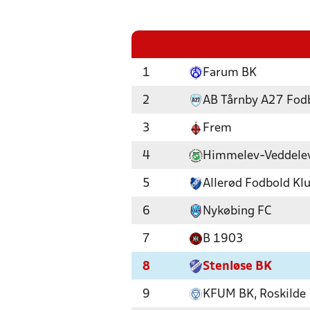
1
Farum BK
2
AB Tårnby A27 Fod
3
Frem
4
Himmelev-Veddele
5
Allerød Fodbold Kl
6
Nykøbing FC
7
B 1903
8
Stenløse BK
9
KFUM BK, Roskilde