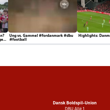
en?
Ung vs. Gammel #fordanmark #dbu
Highlights: Danma
ger
#football
Dansk Boldspil-Union
DBU Allé 1