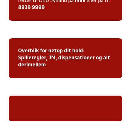
rettes til DBU Jylland på
mail
eller på tlf:
8939 9999
Overblik for netop dit hold:
Spilleregler, JM, dispensationer og alt
derimellem