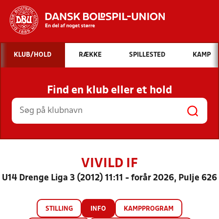
Hvad vil du søge efter?
KLUB/HOLD
RÆKKE
SPILLESTED
KAMP
INDHOLD OG NYHEDER
Find en klub eller et hold
STILLINGER, RESULTATER, KLUBBER OG
HOLD
VIVILD IF
U14 Drenge Liga 3 (2012) 11:11 - forår 2026, Pulje 626
STILLING
INFO
KAMPPROGRAM