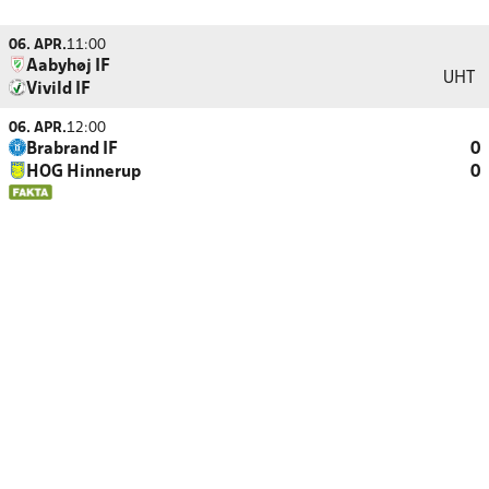
06. APR.
11:00
Aabyhøj IF
UHT
Vivild IF
06. APR.
12:00
Brabrand IF
0
HOG Hinnerup
0