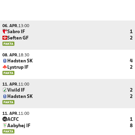
06. APR.
13:00
Sabro IF
1
Søften GF
2
08. APR.
18:30
Hadsten SK
4
Lystrup IF
2
11. APR.
11:00
Vivild IF
2
Hadsten SK
2
11. APR.
11:00
ACFC
1
Aabyhøj IF
8