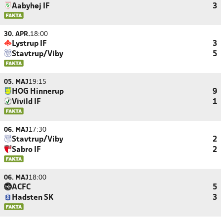
Aabyhøj IF
3
30. APR.
18:00
Lystrup IF
3
Stavtrup/Viby
5
05. MAJ
19:15
HOG Hinnerup
9
Vivild IF
1
06. MAJ
17:30
Stavtrup/Viby
2
Sabro IF
2
06. MAJ
18:00
ACFC
5
Hadsten SK
3