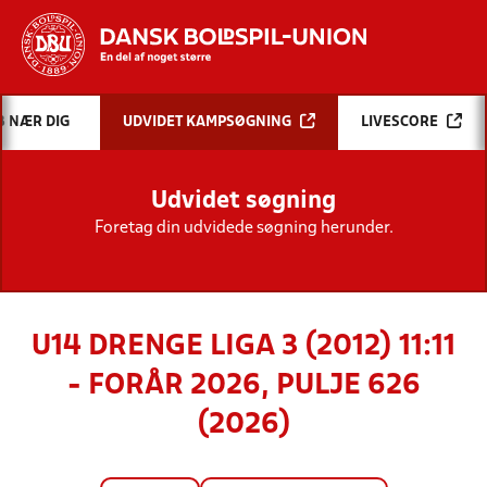
Hvad vil du søge efter?
B NÆR DIG
UDVIDET KAMPSØGNING
LIVESCORE
INDHOLD OG NYHEDER
Udvidet søgning
STILLINGER, RESULTATER, KLUBBER OG
HOLD
Foretag din udvidede søgning herunder.
U14 DRENGE LIGA 3 (2012) 11:11
- FORÅR 2026, PULJE 626
(2026)