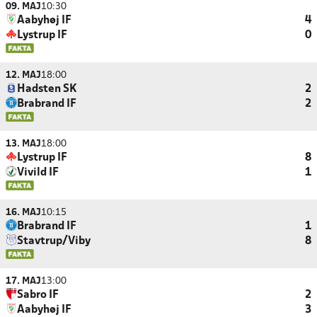
09. MAJ
10:30
Aabyhøj IF
4
Lystrup IF
0
12. MAJ
18:00
Hadsten SK
2
Brabrand IF
2
13. MAJ
18:00
Lystrup IF
8
Vivild IF
1
16. MAJ
10:15
Brabrand IF
1
Stavtrup/Viby
8
17. MAJ
13:00
Sabro IF
2
Aabyhøj IF
3