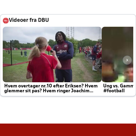
Videoer fra DBU
Hvem overtager nr.10 efter Eriksen? Hvem
Ung vs. Gamm
glemmer sit pas? Hvem ringer Joachim
#football
altid til efter kampe?