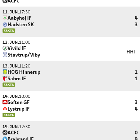
ACFC
11. JUN.
17:30
Aabyhøj IF
4
Hadsten SK
3
13. JUN.
11:00
Vivild IF
HHT
Stavtrup/Viby
13. JUN.
11:20
HOG Hinnerup
1
Sabro IF
1
14. JUN.
10:00
Søften GF
3
Lystrup IF
4
14. JUN.
12:30
ACFC
0
Brabrand IF
9