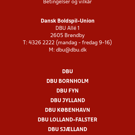
Betingelser og vilkår
Dansk Boldspil-Union
DBU Allé 1
2605 Brøndby
T: 4326 2222 (mandag - fredag 9-16)
M:
dbu@dbu.dk
DBU
DBU BORNHOLM
DBU FYN
DBU JYLLAND
DBU KØBENHAVN
DBU LOLLAND-FALSTER
DBU SJÆLLAND