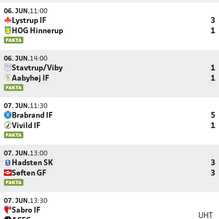
06. JUN.
11:00
Lystrup IF
3
HOG Hinnerup
1
06. JUN.
14:00
Stavtrup/Viby
1
Aabyhøj IF
1
07. JUN.
11:30
Brabrand IF
5
Vivild IF
1
07. JUN.
13:00
Hadsten SK
3
Søften GF
3
07. JUN.
13:30
Sabro IF
UHT