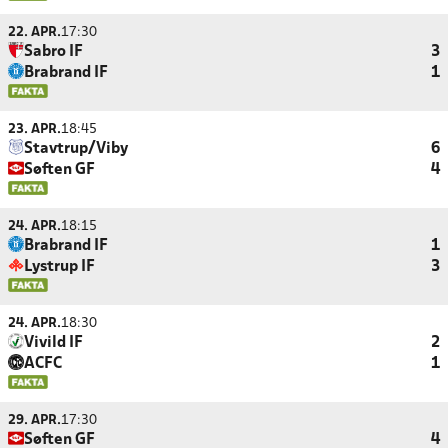
22. APR.
17:30
Sabro IF
3
Brabrand IF
1
23. APR.
18:45
Stavtrup/Viby
6
Søften GF
4
24. APR.
18:15
Brabrand IF
1
Lystrup IF
3
24. APR.
18:30
Vivild IF
2
ACFC
1
29. APR.
17:30
Søften GF
4