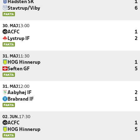
Hadsten SK
1
Stavtrup/Viby
6
30. MAJ
13:00
ACFC
1
Lystrup IF
2
31. MAJ
11:30
HOG Hinnerup
1
Søften GF
5
31. MAJ
12:00
Aabyhøj IF
2
Brabrand IF
1
02. JUN.
17:30
ACFC
1
HOG Hinnerup
5