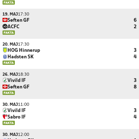
19. MAJ
17:30
Søften GF
6
ACFC
2
20. MAJ
17:30
HOG Hinnerup
3
Hadsten SK
4
26. MAJ
18:30
Vivild IF
3
Søften GF
8
30. MAJ
11:00
Vivild IF
3
Sabro IF
4
30. MAJ
12:00