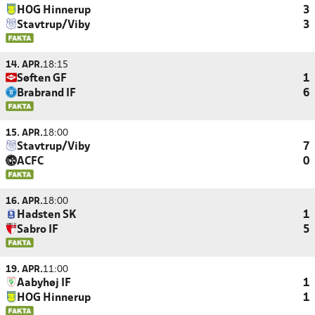
HOG Hinnerup
3
Stavtrup/Viby
3
14. APR.
18:15
Søften GF
1
Brabrand IF
6
15. APR.
18:00
Stavtrup/Viby
7
ACFC
0
16. APR.
18:00
Hadsten SK
1
Sabro IF
5
19. APR.
11:00
Aabyhøj IF
1
HOG Hinnerup
1