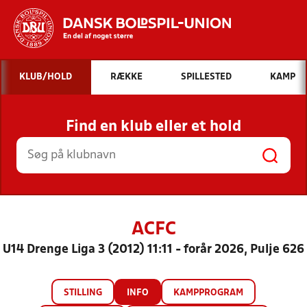
Hvad vil du søge efter?
KLUB/HOLD
RÆKKE
SPILLESTED
KAMP
INDHOLD OG NYHEDER
Find en klub eller et hold
STILLINGER, RESULTATER, KLUBBER OG
HOLD
ACFC
U14 Drenge Liga 3 (2012) 11:11 - forår 2026, Pulje 626
STILLING
INFO
KAMPPROGRAM