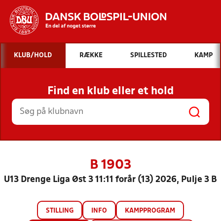
Hvad vil du søge efter?
KLUB/HOLD
RÆKKE
SPILLESTED
KAMP
INDHOLD OG NYHEDER
Find en klub eller et hold
STILLINGER, RESULTATER, KLUBBER OG
HOLD
B 1903
U13 Drenge Liga Øst 3 11:11 forår (13) 2026, Pulje 3 B
STILLING
INFO
KAMPPROGRAM