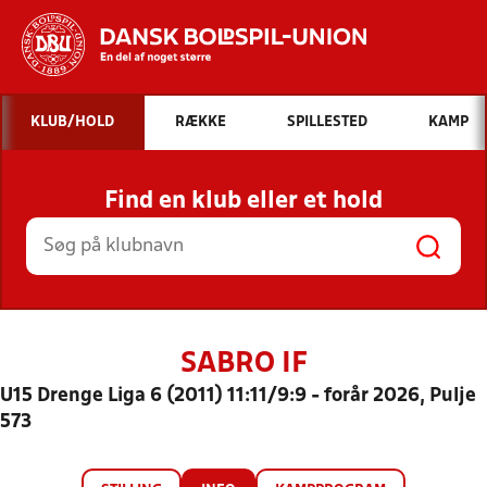
Hvad vil du søge efter?
KLUB/HOLD
RÆKKE
SPILLESTED
KAMP
INDHOLD OG NYHEDER
Find en klub eller et hold
STILLINGER, RESULTATER, KLUBBER OG
HOLD
SABRO IF
U15 Drenge Liga 6 (2011) 11:11/9:9 - forår 2026, Pulje
573