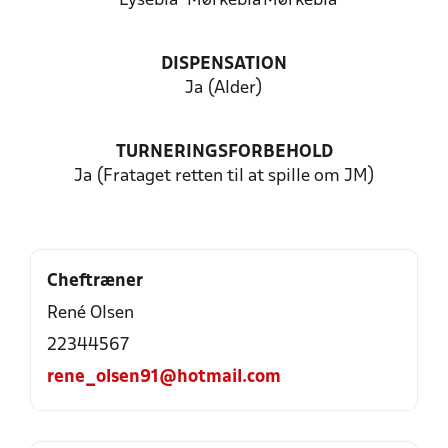
Lyseblå
Mørkeblå
Mørkeblå
DISPENSATION
Ja (Alder)
TURNERINGSFORBEHOLD
Ja (Frataget retten til at spille om JM)
Cheftræner
René Olsen
22344567
rene_olsen91@hotmail.com