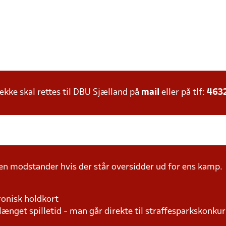
ke skal rettes til DBU Sjælland på
mail
eller på tlf:
463
n modstander hvis der står oversidder ud for ens kamp.
ronisk holdkort
længet spilletid - man går direkte til straffesparkskonkur