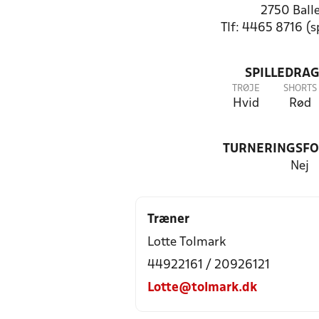
2750 Ball
Tlf: 4465 8716 (
SPILLEDRAG
TRØJE
SHORTS
Hvid
Rød
TURNERINGSF
Nej
Træner
Lotte Tolmark
44922161 / 20926121
Lotte@tolmark.dk