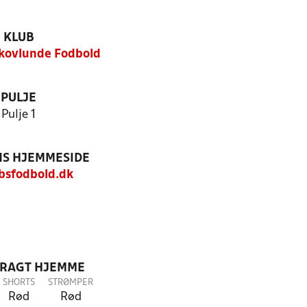
KLUB
kovlunde Fodbold
PULJE
Pulje 1
S HJEMMESIDE
sfodbold.dk
DRAGT HJEMME
SHORTS
STRØMPER
Rød
Rød