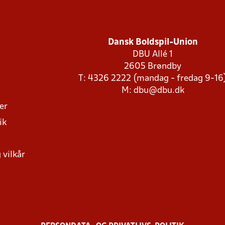
Dansk Boldspil-Union
DBU Allé 1
2605 Brøndby
T: 4326 2222 (mandag - fredag 9-16
M:
dbu@dbu.dk
ger
ik
 vilkår