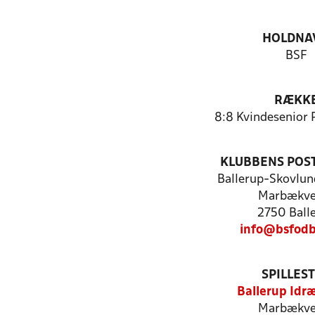
HOLDNA
BSF
RÆKK
8:8 Kvindesenior 
KLUBBENS POS
Ballerup-Skovlun
Marbækve
2750 Ball
info@bsfodb
SPILLES
Ballerup Idr
Marbækve