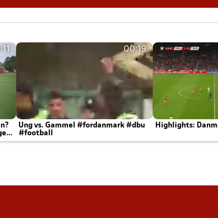
:11
00:19
en?
Ung vs. Gammel #fordanmark #dbu
Highlights: Danma
ger
#football