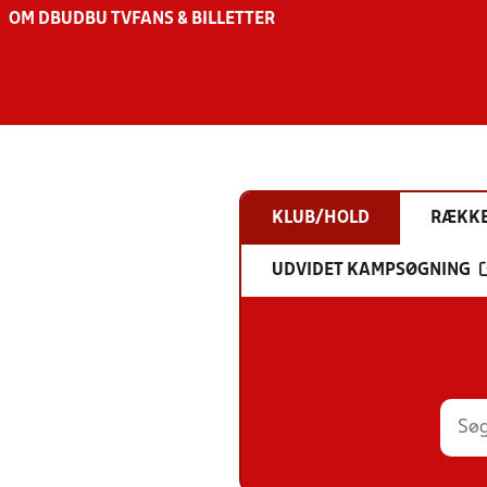
OM DBU
DBU TV
FANS & BILLETTER
KLUB/HOLD
RÆKK
UDVIDET KAMPSØGNING