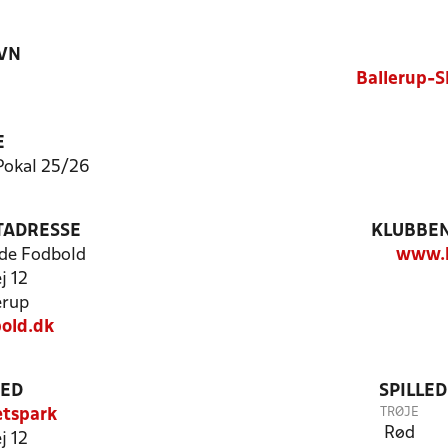
VN
Ballerup-S
E
Pokal 25/26
TADRESSE
KLUBBEN
de Fodbold
www.b
j 12
erup
old.dk
TED
SPILLE
TRØJE
ætspark
Rød
j 12