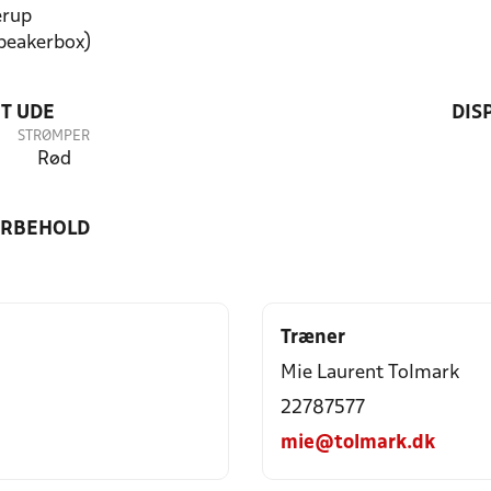
erup
speakerbox)
T UDE
DIS
STRØMPER
Rød
ORBEHOLD
Træner
Mie Laurent Tolmark
22787577
mie@tolmark.dk