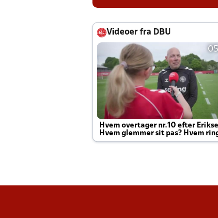
Videoer fra DBU
05
Hvem overtager nr.10 efter Eriks
Hvem glemmer sit pas? Hvem rin
Joachim altid til efter kampe?