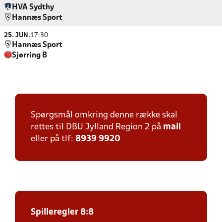
HVA Sydthy
Hannæs Sport
25. JUN.
17:30
Hannæs Sport
Sjørring B
Spørgsmål omkring denne række skal
rettes til DBU Jylland Region 2 på
mail
eller på tlf:
8939 9920
Spilleregler 8:8