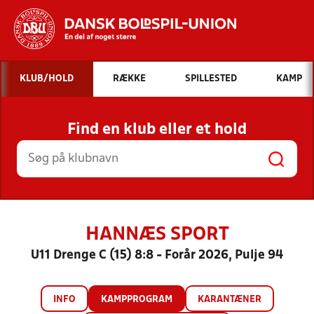
Hvad vil du søge efter?
KLUB/HOLD
RÆKKE
SPILLESTED
KAMP
INDHOLD OG NYHEDER
Find en klub eller et hold
STILLINGER, RESULTATER, KLUBBER OG
HOLD
HANNÆS SPORT
U11 Drenge C (15) 8:8 - Forår 2026, Pulje 94
INFO
KAMPPROGRAM
KARANTÆNER