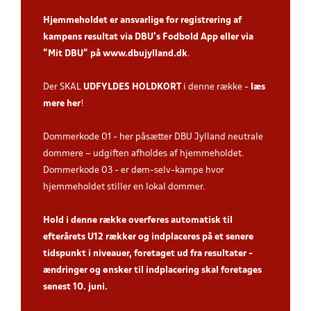
Hjemmeholdet er ansvarlige for registrering af
kampens resultat via DBU’s Fodbold App
eller via
”Mit DBU” på
www.dbujylland.dk
.
Der SKAL
UDFYLDES HOLDKORT
i denne række -
læs
mere her
!
Dommerkode 01 - her påsætter DBU Jylland neutrale
dommere – udgiften afholdes af hjemmeholdet.
Dommerkode 03 - er døm-selv-kampe hvor
hjemmeholdet stiller en lokal dommer.
Hold i denne række overføres automatisk til
efterårets U12 rækker og indplaceres på et senere
tidspunkt i niveauer, foretaget ud fra resultater -
ændringer og ønsker til indplacering skal foretages
senest 10. juni.