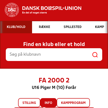
Hvad vil du søge efter?
KLUB/HOLD
RÆKKE
SPILLESTED
KAMP
INDHOLD OG NYHEDER
Find en klub eller et hold
STILLINGER, RESULTATER, KLUBBER OG
HOLD
FA 2000 2
U16 Piger M (10) Forår
STILLING
INFO
KAMPPROGRAM